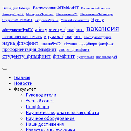
Перейти
ВыпускникиФПМФиИТ
ВузыДляПобеды
ИнтенсивКейсистемс
к
КомандаЧувГУ
МолодежьЧувашии
Образование21
ОбразованиеЧебоксары
содержимому
Чувгу
СтудентыФПМФиИТ
СтудсоветЧувГУ
УспехиГимназистов
вакансия
абитуриенту_фпмфиит
абитуриентЧувГУ
кружок_фпмфиит
историческаяпамять
мысоздаембудущее
наука_фпмфиит
профбюро_фпмфиит
новостиЧувГУ
обучение
профориентация_фпмфиит
спорт_фпмфиит
студенту_фпмфиит
фпмфиит
чувгуэтомы
школыгородаЧ
Основное
меню
Главная
Новости
Факультет
Руководители
Ученый совет
Профбюро
Научно-исследовательская работа
Научное оборудование
Наши достижения
Известные выпускники