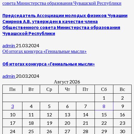
совета Министерства образования Чувашской Республики
Председатель Ассоциации молодых физиков Чувашии
Смирнов А.В. утвержден в качестве члена
Общественного совета Министерства образования
Чувашской Республики
admin
21.03.2024
Об итогах конкурса «Гениальные мысли»
Об итогах конкурса «Гениальные мысли»
admin
20.03.2024
Август 2026
Пн
Вт
Ср
Чт
Пт
Сб
Вс
1
2
3
4
5
6
7
8
9
10
11
12
13
14
15
16
17
18
19
20
21
22
23
24
25
26
27
28
29
30