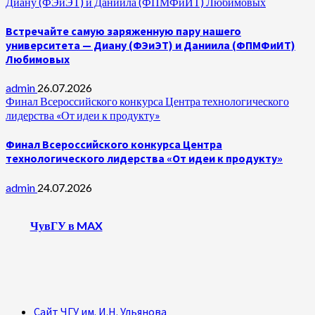
Диану (ФЭиЭТ) и Даниила (ФПМФиИТ) Любимовых
Встречайте самую заряженную пару нашего
университета — Диану (ФЭиЭТ) и Даниила (ФПМФиИТ)
Любимовых
admin
26.07.2026
Финал Всероссийского конкурса Центра технологического
лидерства «От идеи к продукту»
Финал Всероссийского конкурса Центра
технологического лидерства «От идеи к продукту»
admin
24.07.2026
ЧувГУ в MAX
Сайт ЧГУ им. И.Н. Ульянова