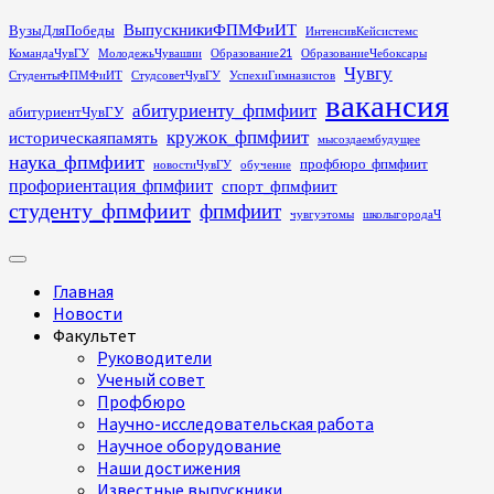
Перейти
ВыпускникиФПМФиИТ
ВузыДляПобеды
ИнтенсивКейсистемс
к
КомандаЧувГУ
МолодежьЧувашии
Образование21
ОбразованиеЧебоксары
содержимому
Чувгу
СтудентыФПМФиИТ
СтудсоветЧувГУ
УспехиГимназистов
вакансия
абитуриенту_фпмфиит
абитуриентЧувГУ
кружок_фпмфиит
историческаяпамять
мысоздаембудущее
наука_фпмфиит
профбюро_фпмфиит
новостиЧувГУ
обучение
профориентация_фпмфиит
спорт_фпмфиит
студенту_фпмфиит
фпмфиит
чувгуэтомы
школыгородаЧ
Основное
меню
Главная
Новости
Факультет
Руководители
Ученый совет
Профбюро
Научно-исследовательская работа
Научное оборудование
Наши достижения
Известные выпускники