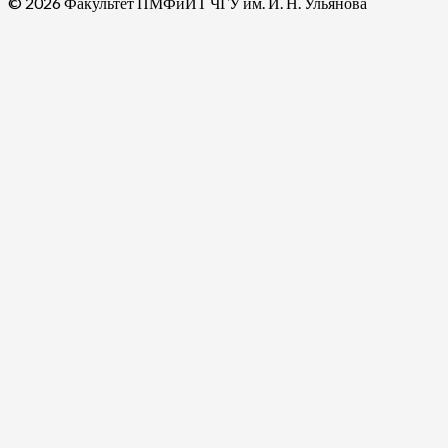
© 2026 Факультет ПМФиИТ ЧГУ им. И. Н. Ульянова