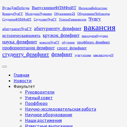
Перейти
ВыпускникиФПМФиИТ
ВузыДляПобеды
ИнтенсивКейсистемс
к
КомандаЧувГУ
МолодежьЧувашии
Образование21
ОбразованиеЧебоксары
содержимому
Чувгу
СтудентыФПМФиИТ
СтудсоветЧувГУ
УспехиГимназистов
вакансия
абитуриенту_фпмфиит
абитуриентЧувГУ
кружок_фпмфиит
историческаяпамять
мысоздаембудущее
наука_фпмфиит
профбюро_фпмфиит
новостиЧувГУ
обучение
профориентация_фпмфиит
спорт_фпмфиит
студенту_фпмфиит
фпмфиит
чувгуэтомы
школыгородаЧ
Основное
меню
Главная
Новости
Факультет
Руководители
Ученый совет
Профбюро
Научно-исследовательская работа
Научное оборудование
Наши достижения
Известные выпускники