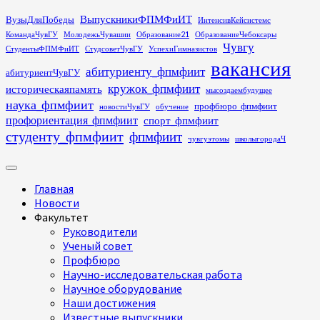
Перейти
ВыпускникиФПМФиИТ
ВузыДляПобеды
ИнтенсивКейсистемс
к
КомандаЧувГУ
МолодежьЧувашии
Образование21
ОбразованиеЧебоксары
содержимому
Чувгу
СтудентыФПМФиИТ
СтудсоветЧувГУ
УспехиГимназистов
вакансия
абитуриенту_фпмфиит
абитуриентЧувГУ
кружок_фпмфиит
историческаяпамять
мысоздаембудущее
наука_фпмфиит
профбюро_фпмфиит
новостиЧувГУ
обучение
профориентация_фпмфиит
спорт_фпмфиит
студенту_фпмфиит
фпмфиит
чувгуэтомы
школыгородаЧ
Основное
меню
Главная
Новости
Факультет
Руководители
Ученый совет
Профбюро
Научно-исследовательская работа
Научное оборудование
Наши достижения
Известные выпускники