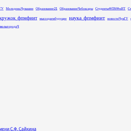
ГУ
МолодежьЧувашии
Образование21
ОбразованиеЧебоксары
СтудентыФПМФиИТ
С
наука_фпмфиит
кружок_фпмфиит
мысоздаембудущее
новостиЧувГУ
колыгородаЧ
ени С.Ф. Сайкина