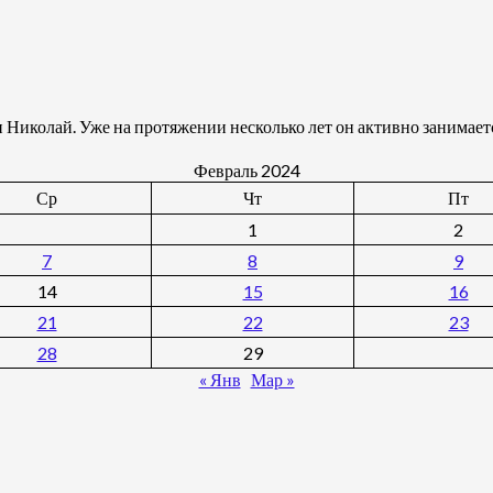
 Николай. Уже на протяжении несколько лет он активно занимаетс
Февраль 2024
Ср
Чт
Пт
1
2
7
8
9
14
15
16
21
22
23
28
29
« Янв
Мар »