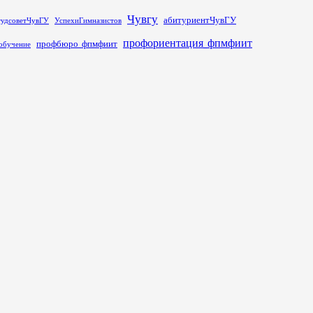
Чувгу
абитуриентЧувГУ
тудсоветЧувГУ
УспехиГимназистов
профориентация_фпмфиит
профбюро_фпмфиит
обучение