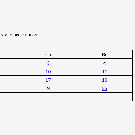
я мас-рестлингом...
Сб
Вс
3
4
10
11
17
18
24
25