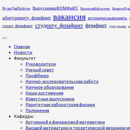
Перейти
ВыпускникиФПМФиИТ
ВузыДляПобеды
ИнтенсивКейсистемс
КомандаЧув
к
вакансия
абитуриенту_фпмфиит
историческаяпамять
содержимому
студенту_фпмфиит
фпмфиит
спорт_фпмфиит
чувгуэтомы
ш
Основное
меню
Главная
Новости
Факультет
Руководители
Ученый совет
Профбюро
Научно-исследовательская работа
Научное оборудование
Наши достижения
Известные выпускники
Раритетная лаборатория физики
Положения
Кафедры
Актуарной и финансовой математики
Высшей математики и теоретической механики им