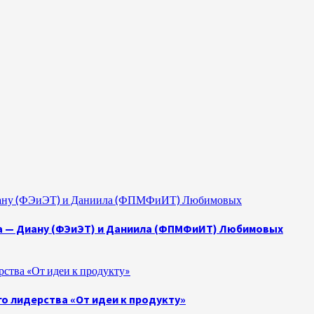
 Диану (ФЭиЭТ) и Даниила (ФПМФиИТ) Любимовых
а — Диану (ФЭиЭТ) и Даниила (ФПМФиИТ) Любимовых
ства «От идеи к продукту»
о лидерства «От идеи к продукту»