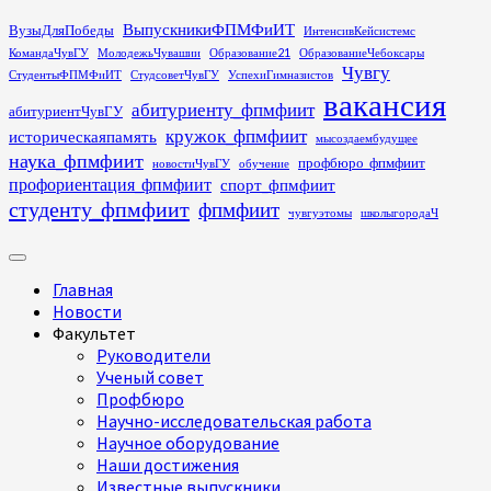
Перейти
ВыпускникиФПМФиИТ
ВузыДляПобеды
ИнтенсивКейсистемс
к
КомандаЧувГУ
МолодежьЧувашии
Образование21
ОбразованиеЧебоксары
содержимому
Чувгу
СтудентыФПМФиИТ
СтудсоветЧувГУ
УспехиГимназистов
вакансия
абитуриенту_фпмфиит
абитуриентЧувГУ
кружок_фпмфиит
историческаяпамять
мысоздаембудущее
наука_фпмфиит
профбюро_фпмфиит
новостиЧувГУ
обучение
профориентация_фпмфиит
спорт_фпмфиит
студенту_фпмфиит
фпмфиит
чувгуэтомы
школыгородаЧ
Основное
меню
Главная
Новости
Факультет
Руководители
Ученый совет
Профбюро
Научно-исследовательская работа
Научное оборудование
Наши достижения
Известные выпускники