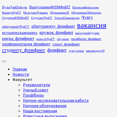
Перейти
ВыпускникиФПМФиИТ
ВузыДляПобеды
ИнтенсивКейсистемс
к
КомандаЧувГУ
МолодежьЧувашии
Образование21
ОбразованиеЧебоксары
содержимому
Чувгу
СтудентыФПМФиИТ
СтудсоветЧувГУ
УспехиГимназистов
вакансия
абитуриенту_фпмфиит
абитуриентЧувГУ
кружок_фпмфиит
историческаяпамять
мысоздаембудущее
наука_фпмфиит
профбюро_фпмфиит
новостиЧувГУ
обучение
профориентация_фпмфиит
спорт_фпмфиит
студенту_фпмфиит
фпмфиит
чувгуэтомы
школыгородаЧ
Основное
меню
Главная
Новости
Факультет
Руководители
Ученый совет
Профбюро
Научно-исследовательская работа
Научное оборудование
Наши достижения
Известные выпускники