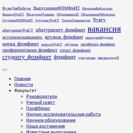
Перейти
ВыпускникиФПМФиИТ
ВузыДляПобеды
ИнтенсивКейсистемс
к
КомандаЧувГУ
МолодежьЧувашии
Образование21
ОбразованиеЧебоксары
содержимому
Чувгу
СтудентыФПМФиИТ
СтудсоветЧувГУ
УспехиГимназистов
вакансия
абитуриенту_фпмфиит
абитуриентЧувГУ
кружок_фпмфиит
историческаяпамять
мысоздаембудущее
наука_фпмфиит
профбюро_фпмфиит
новостиЧувГУ
обучение
профориентация_фпмфиит
спорт_фпмфиит
студенту_фпмфиит
фпмфиит
чувгуэтомы
школыгородаЧ
Основное
меню
Главная
Новости
Факультет
Руководители
Ученый совет
Профбюро
Научно-исследовательская работа
Научное оборудование
Наши достижения
Известные выпускники