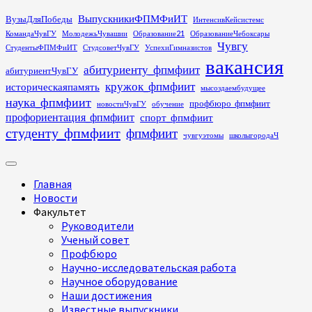
Перейти
ВыпускникиФПМФиИТ
ВузыДляПобеды
ИнтенсивКейсистемс
к
КомандаЧувГУ
МолодежьЧувашии
Образование21
ОбразованиеЧебоксары
содержимому
Чувгу
СтудентыФПМФиИТ
СтудсоветЧувГУ
УспехиГимназистов
вакансия
абитуриенту_фпмфиит
абитуриентЧувГУ
кружок_фпмфиит
историческаяпамять
мысоздаембудущее
наука_фпмфиит
профбюро_фпмфиит
новостиЧувГУ
обучение
профориентация_фпмфиит
спорт_фпмфиит
студенту_фпмфиит
фпмфиит
чувгуэтомы
школыгородаЧ
Основное
меню
Главная
Новости
Факультет
Руководители
Ученый совет
Профбюро
Научно-исследовательская работа
Научное оборудование
Наши достижения
Известные выпускники