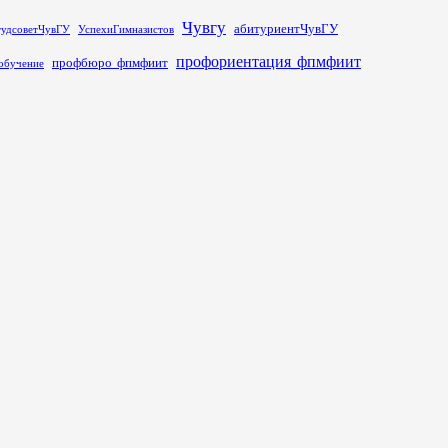
Чувгу
абитуриентЧувГУ
тудсоветЧувГУ
УспехиГимназистов
профориентация_фпмфиит
профбюро_фпмфиит
обучение