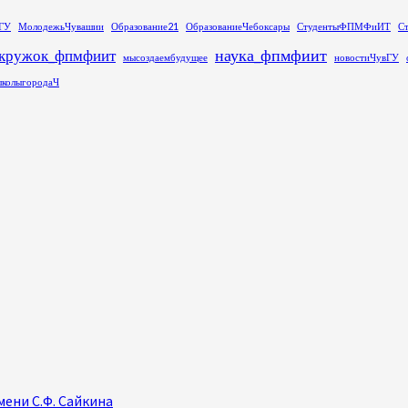
ГУ
МолодежьЧувашии
Образование21
ОбразованиеЧебоксары
СтудентыФПМФиИТ
С
наука_фпмфиит
кружок_фпмфиит
мысоздаембудущее
новостиЧувГУ
колыгородаЧ
ени С.Ф. Сайкина