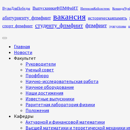
Перейти
ВыпускникиФПМФиИТ
ВузыДляПобеды
ИнтенсивКейсистемс
КомандаЧув
к
вакансия
абитуриенту_фпмфиит
историческаяпамять
содержимому
студенту_фпмфиит
фпмфиит
спорт_фпмфиит
чувгуэтомы
ш
Основное
меню
Главная
Новости
Факультет
Руководители
Ученый совет
Профбюро
Научно-исследовательская работа
Научное оборудование
Наши достижения
Известные выпускники
Раритетная лаборатория физики
Положения
Кафедры
Актуарной и финансовой математики
Высшей математики и теоретической механики им