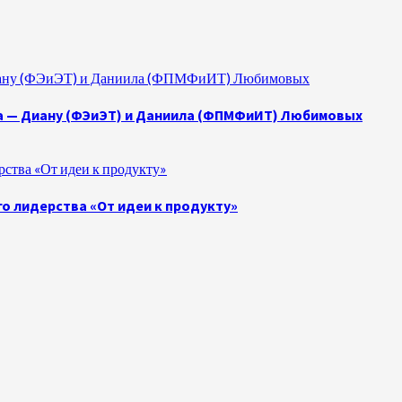
 Диану (ФЭиЭТ) и Даниила (ФПМФиИТ) Любимовых
а — Диану (ФЭиЭТ) и Даниила (ФПМФиИТ) Любимовых
ства «От идеи к продукту»
о лидерства «От идеи к продукту»