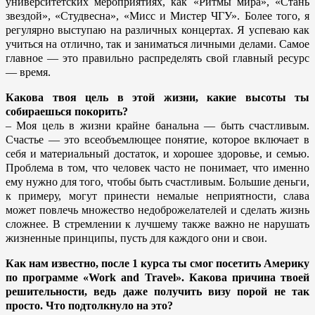
университетских мероприятиях, как «Ритмы мира», «Стань
звездой», «Студвесна», «Мисс и Мистер ЧГУ». Более того, я
регулярно выступаю на различных концертах. Я успеваю как
учиться на отлично, так и заниматься личными делами. Самое
главное — это правильно распределять свой главный ресурс
— время.
Какова твоя цель в этой жизни, какие высоты ты
собираешься покорить?
– Моя цель в жизни крайне банальна — быть счастливым.
Счастье — это всеобъемлющее понятие, которое включает в
себя и материальный достаток, и хорошее здоровье, и семью.
Проблема в том, что человек часто не понимает, что именно
ему нужно для того, чтобы быть счастливым. Большие деньги,
к примеру, могут принести немалые неприятности, слава
может повлечь множество недоброжелателей и сделать жизнь
сложнее. В стремлении к лучшему также важно не нарушать
жизненные принципы, пусть для каждого они и свои.
Как нам известно, после 1 курса ты смог посетить Америку
по программе «Work and Travel». Какова причина твоей
решительности, ведь даже получить визу порой не так
просто. Что подтолкнуло на это?