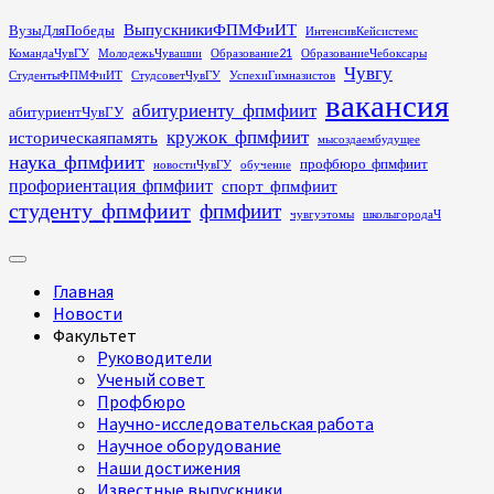
Перейти
ВыпускникиФПМФиИТ
ВузыДляПобеды
ИнтенсивКейсистемс
к
КомандаЧувГУ
МолодежьЧувашии
Образование21
ОбразованиеЧебоксары
содержимому
Чувгу
СтудентыФПМФиИТ
СтудсоветЧувГУ
УспехиГимназистов
вакансия
абитуриенту_фпмфиит
абитуриентЧувГУ
кружок_фпмфиит
историческаяпамять
мысоздаембудущее
наука_фпмфиит
профбюро_фпмфиит
новостиЧувГУ
обучение
профориентация_фпмфиит
спорт_фпмфиит
студенту_фпмфиит
фпмфиит
чувгуэтомы
школыгородаЧ
Основное
меню
Главная
Новости
Факультет
Руководители
Ученый совет
Профбюро
Научно-исследовательская работа
Научное оборудование
Наши достижения
Известные выпускники