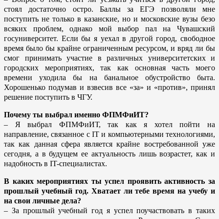
стоял достаточно остро. Баллы за ЕГЭ позволяли мне
поступить не только в казанские, но и московские вузы безо
всяких проблем, однако мой выбор пал на Чувашский
госуниверситет. Если бы я уехал в другой город, свободное
время было бы крайне ограниченным ресурсом, и вряд ли бы
смог принимать участие в различных университетских и
городских мероприятиях, так как основная часть моего
времени уходила бы на банальное обустройство быта.
Хорошенько подумав и взвесив все «за» и «против», принял
решение поступить в ЧГУ.
Почему ты выбрал именно ФПМФиИТ?
– Я выбрал ФПМФиИТ, так как я хотел пойти на
направление, связанное с IT и компьютерными технологиями,
так как данная сфера является крайне востребованной уже
сегодня, а в будущем ее актуальность лишь возрастет, как и
надобность в IT-специалистах.
В каких мероприятиях ты успел проявить активность за
прошлый учебный год. Хватает ли тебе время на учебу и
на свои личные дела?
– За прошлый учебный год я успел поучаствовать в таких