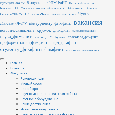
Перейти
ВыпускникиФПМФиИТ
ВузыДляПобеды
ИнтенсивКейсистемс
к
КомандаЧувГУ
МолодежьЧувашии
Образование21
ОбразованиеЧебоксары
содержимому
Чувгу
СтудентыФПМФиИТ
СтудсоветЧувГУ
УспехиГимназистов
вакансия
абитуриенту_фпмфиит
абитуриентЧувГУ
кружок_фпмфиит
историческаяпамять
мысоздаембудущее
наука_фпмфиит
профбюро_фпмфиит
новостиЧувГУ
обучение
профориентация_фпмфиит
спорт_фпмфиит
студенту_фпмфиит
фпмфиит
чувгуэтомы
школыгородаЧ
Основное
меню
Главная
Новости
Факультет
Руководители
Ученый совет
Профбюро
Научно-исследовательская работа
Научное оборудование
Наши достижения
Известные выпускники
Раритетная лаборатория физики