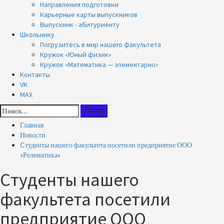
Направления подготовки
Карьерные карты выпускников
Выпускник - абитуриенту
Школьнику
Погрузитесь в мир нашего факультета
Кружок «Юный физик»
Кружок «Математика — элементарно»
Контакты
VK
MAX
Найти:
Главная
Новости
Cтуденты нашего факультета посетили предприятие ООО
«Релематика»
Cтуденты нашего
факультета посетили
предприятие ООО