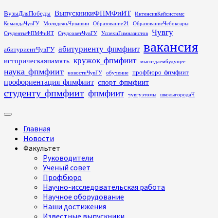
Перейти
ВыпускникиФПМФиИТ
ВузыДляПобеды
ИнтенсивКейсистемс
к
КомандаЧувГУ
МолодежьЧувашии
Образование21
ОбразованиеЧебоксары
содержимому
Чувгу
СтудентыФПМФиИТ
СтудсоветЧувГУ
УспехиГимназистов
вакансия
абитуриенту_фпмфиит
абитуриентЧувГУ
кружок_фпмфиит
историческаяпамять
мысоздаембудущее
наука_фпмфиит
профбюро_фпмфиит
новостиЧувГУ
обучение
профориентация_фпмфиит
спорт_фпмфиит
студенту_фпмфиит
фпмфиит
чувгуэтомы
школыгородаЧ
Основное
меню
Главная
Новости
Факультет
Руководители
Ученый совет
Профбюро
Научно-исследовательская работа
Научное оборудование
Наши достижения
Известные выпускники