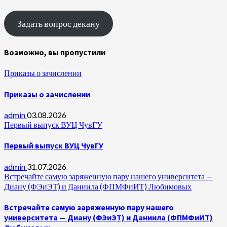
Задать вопрос декану
Возможно, вы пропустили
Приказы о зачислении
Приказы о зачислении
admin
03.08.2026
Первый выпуск ВУЦ ЧувГУ
Первый выпуск ВУЦ ЧувГУ
admin
31.07.2026
Встречайте самую заряженную пару нашего университета —
Диану (ФЭиЭТ) и Даниила (ФПМФиИТ) Любимовых
Встречайте самую заряженную пару нашего
университета — Диану (ФЭиЭТ) и Даниила (ФПМФиИТ)