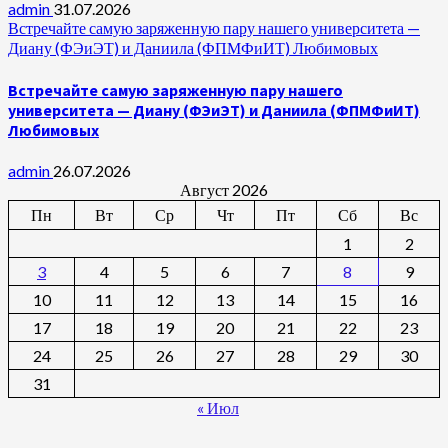
admin
31.07.2026
Встречайте самую заряженную пару нашего университета —
Диану (ФЭиЭТ) и Даниила (ФПМФиИТ) Любимовых
Встречайте самую заряженную пару нашего
университета — Диану (ФЭиЭТ) и Даниила (ФПМФиИТ)
Любимовых
admin
26.07.2026
Август 2026
Пн
Вт
Ср
Чт
Пт
Сб
Вс
1
2
3
4
5
6
7
8
9
10
11
12
13
14
15
16
17
18
19
20
21
22
23
24
25
26
27
28
29
30
31
« Июл