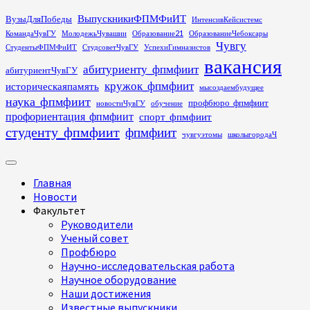
Перейти
ВыпускникиФПМФиИТ
ВузыДляПобеды
ИнтенсивКейсистемс
к
КомандаЧувГУ
МолодежьЧувашии
Образование21
ОбразованиеЧебоксары
содержимому
Чувгу
СтудентыФПМФиИТ
СтудсоветЧувГУ
УспехиГимназистов
вакансия
абитуриенту_фпмфиит
абитуриентЧувГУ
кружок_фпмфиит
историческаяпамять
мысоздаембудущее
наука_фпмфиит
профбюро_фпмфиит
новостиЧувГУ
обучение
профориентация_фпмфиит
спорт_фпмфиит
студенту_фпмфиит
фпмфиит
чувгуэтомы
школыгородаЧ
Основное
меню
Главная
Новости
Факультет
Руководители
Ученый совет
Профбюро
Научно-исследовательская работа
Научное оборудование
Наши достижения
Известные выпускники