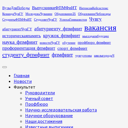
Перейти
ВыпускникиФПМФиИТ
ВузыДляПобеды
ИнтенсивКейсистемс
к
КомандаЧувГУ
МолодежьЧувашии
Образование21
ОбразованиеЧебоксары
содержимому
Чувгу
СтудентыФПМФиИТ
СтудсоветЧувГУ
УспехиГимназистов
вакансия
абитуриенту_фпмфиит
абитуриентЧувГУ
кружок_фпмфиит
историческаяпамять
мысоздаембудущее
наука_фпмфиит
профбюро_фпмфиит
новостиЧувГУ
обучение
профориентация_фпмфиит
спорт_фпмфиит
студенту_фпмфиит
фпмфиит
чувгуэтомы
школыгородаЧ
Основное
меню
Главная
Новости
Факультет
Руководители
Ученый совет
Профбюро
Научно-исследовательская работа
Научное оборудование
Наши достижения
Известные выпускники