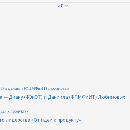
« Июл
ЭиЭТ) и Даниила (ФПМФиИТ) Любимовых
ета — Диану (ФЭиЭТ) и Даниила (ФПМФиИТ) Любимовых
идеи к продукту»
го лидерства «От идеи к продукту»