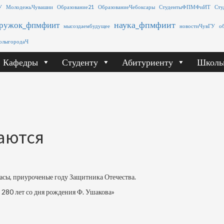
У
МолодежьЧувашии
Образование21
ОбразованиеЧебоксары
СтудентыФПМФиИТ
Сту
наука_фпмфиит
ружок_фпмфиит
мысоздаембудущее
новостиЧувГУ
о
олыгородаЧ
Кафедры
Студенту
Абитуриенту
Школь
аются
асы, приуроченые году Защитника Отечества.
? 280 лет со дня рождения Ф. Ушакова»