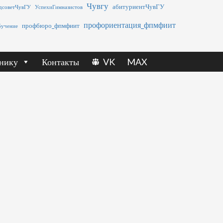
Чувгу
абитуриентЧувГУ
дсоветЧувГУ
УспехиГимназистов
профориентация_фпмфиит
профбюро_фпмфиит
бучение
нику
Контакты
VK
MAX