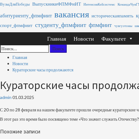
Перейти
ВыпускникиФПМФиИТ
ВузыДляПобеды
ИнтенсивКейсистемс
КомандаЧувГ
к
вакансия
абитуриенту_фпмфиит
к
содержимому
историческаяпамять
студенту_фпмфиит
фпмфиит
спорт_фпмфиит
чувгуэтомы
шк
Основное
Главная
Новости
Факультет
меню
Найти:
Главная
Новости
Кураторские часы продолжаются
Кураторские часы продолж
admin
01.03.2025
С 20 по 28 февраля на нашем факультете прошли очередные кураторские ч
В этот раз это время было посвящено теме «Что значит служить Отечеству
Похожие записи