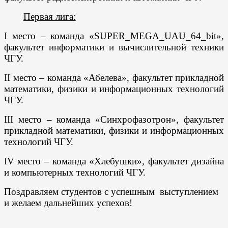
Первая лига:
I место
– команда «
SUPER
_
MEGA
_
U
А
U
_64_
bit
»
,
факультет информатики и вычислительной техники
ЧГУ.
II место
– команда «Абелева», факультет прикладной
математики, физики и информационных технологий
ЧГУ.
III место
– команда «Синхрофазотрон», факультет
прикладной математики, физики и информационных
технологий ЧГУ.
I
V
место
– команда «Хлебушки», факультет дизайна
и компьютерных технологий ЧГУ.
Поздравляем студентов с успешным выступлением
и желаем дальнейших успехов!