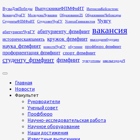
Перейти
ВыпускникиФПМФиИТ
ВузыДляПобеды
ИнтенсивКейсистемс
к
КомандаЧувГУ
МолодежьЧувашии
Образование21
ОбразованиеЧебоксары
содержимому
Чувгу
СтудентыФПМФиИТ
СтудсоветЧувГУ
УспехиГимназистов
вакансия
абитуриенту_фпмфиит
абитуриентЧувГУ
кружок_фпмфиит
историческаяпамять
мысоздаембудущее
наука_фпмфиит
профбюро_фпмфиит
новостиЧувГУ
обучение
профориентация_фпмфиит
спорт_фпмфиит
студенту_фпмфиит
фпмфиит
чувгуэтомы
школыгородаЧ
Основное
меню
Главная
Новости
Факультет
Руководители
Ученый совет
Профбюро
Научно-исследовательская работа
Научное оборудование
Наши достижения
Известные выпускники