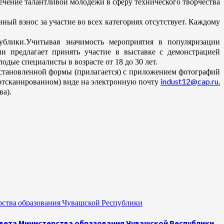
чение талантливой молодежи в сферу технического творчества
й взнос за участие во всех категориях отсутствует. Каждому
лики.Учитывая значимость мероприятия в популяризации
и предлагает принять участие в выставке с демонстрацией
одые специалисты в возрасте от 18 до 30 лет.
установленной формы (прилагается) с приложением фотографий
indust12@cap.ru.
 (отсканированном) виде на электронную почту
ва).
рства образования Чувашской Республики
овета Министерства образования Чувашской Республики