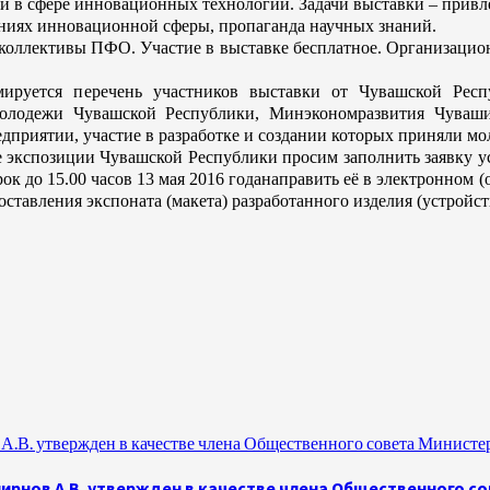
в сфере инновационных технологий. Задачи выставки – привле
ниях инновационной сферы, пропаганда научных знаний.
ллективы ПФО. Участие в выставке бесплатное. Организационны
ется перечень участников выставки от Чувашской Респуб
молодежи Чувашской Республики, Минэкономразвития Чуваши
приятии, участие в разработке и создании которых приняли мол
е экспозиции Чувашской Республики просим заполнить заявку 
рок до 15.00 часов 13 мая 2016 годанаправить её в электронном
авления экспоната (макета) разработанного изделия (устройст
.В. утвержден в качестве члена Общественного совета Министе
рнов А.В. утвержден в качестве члена Общественного с