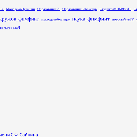
ГУ
МолодежьЧувашии
Образование21
ОбразованиеЧебоксары
СтудентыФПМФиИТ
С
наука_фпмфиит
кружок_фпмфиит
мысоздаембудущее
новостиЧувГУ
колыгородаЧ
ени С.Ф. Сайкина