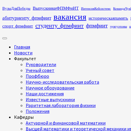
Перейти
ВыпускникиФПМФиИТ
ВузыДляПобеды
ИнтенсивКейсистемс
КомандаЧув
к
вакансия
абитуриенту_фпмфиит
историческаяпамять
содержимому
студенту_фпмфиит
фпмфиит
спорт_фпмфиит
чувгуэтомы
ш
Основное
меню
Главная
Новости
Факультет
Руководители
Ученый совет
Профбюро
Научно-исследовательская работа
Научное оборудование
Наши достижения
Известные выпускники
Раритетная лаборатория физики
Положения
Кафедры
Актуарной и финансовой математики
Высшей математики и теоретической механики им