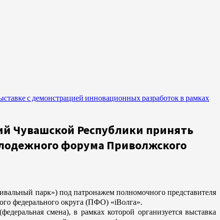
ставке с демонстрацией инновационных разработок в рамках
ий Чувашской Республики принять
олодежного форума Приволжского
тивальный парк») под патронажем полномочного представителя
го федерального округа (ПФО) «iВолга».
деральная смена), в рамках которой организуется выставка