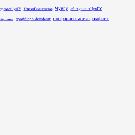
Чувгу
абитуриентЧувГУ
тудсоветЧувГУ
УспехиГимназистов
профориентация_фпмфиит
профбюро_фпмфиит
обучение