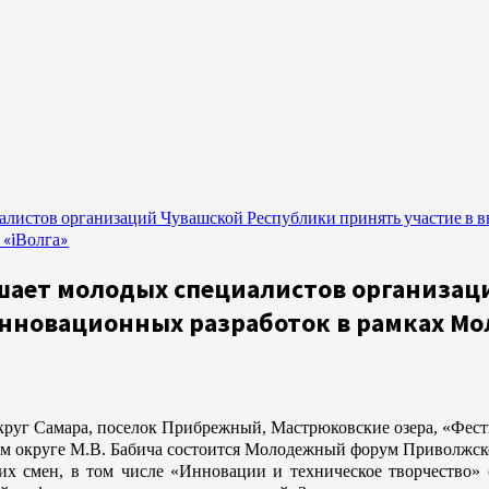
истов организаций Чувашской Республики принять участие в вы
 «iВолга»
ает молодых специалистов организац
 инновационных разработок в рамках М
округ Самара, поселок Прибрежный, Мастрюковские озера, «Фес
м округе М.В. Бабича состоится Молодежный форум Приволжско
мен, в том числе «Инновации и техническое творчество» (фе