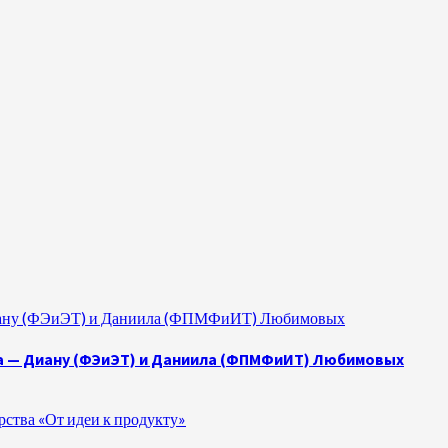
 Диану (ФЭиЭТ) и Даниила (ФПМФиИТ) Любимовых
а — Диану (ФЭиЭТ) и Даниила (ФПМФиИТ) Любимовых
ства «От идеи к продукту»