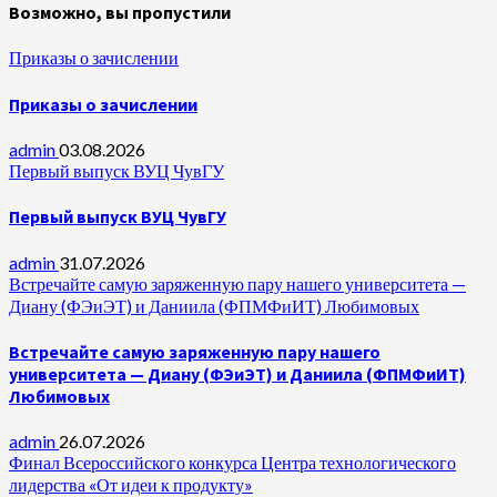
Возможно, вы пропустили
Приказы о зачислении
Приказы о зачислении
admin
03.08.2026
Первый выпуск ВУЦ ЧувГУ
Первый выпуск ВУЦ ЧувГУ
admin
31.07.2026
Встречайте самую заряженную пару нашего университета —
Диану (ФЭиЭТ) и Даниила (ФПМФиИТ) Любимовых
Встречайте самую заряженную пару нашего
университета — Диану (ФЭиЭТ) и Даниила (ФПМФиИТ)
Любимовых
admin
26.07.2026
Финал Всероссийского конкурса Центра технологического
лидерства «От идеи к продукту»