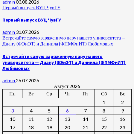
admin
03.08.2026
Первый выпуск ВУЦ ЧувГУ
Первый выпуск ВУЦ ЧувГУ
admin
31.07.2026
Встречайте самую заряженную пару нашего университета —
Диану (ФЭиЭТ) и Даниила (ФПМФиИТ) Любимовых
Встречайте самую заряженную пару нашего
университета — Диану (ФЭиЭТ) и Даниила (ФПМФиИТ)
Любимовых
admin
26.07.2026
Август 2026
Пн
Вт
Ср
Чт
Пт
Сб
Вс
1
2
3
4
5
6
7
8
9
10
11
12
13
14
15
16
17
18
19
20
21
22
23