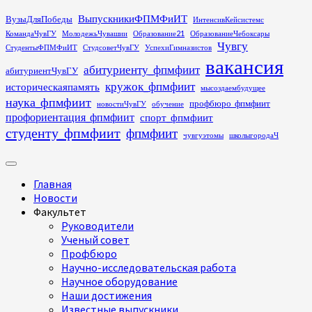
Перейти
ВыпускникиФПМФиИТ
ВузыДляПобеды
ИнтенсивКейсистемс
к
КомандаЧувГУ
МолодежьЧувашии
Образование21
ОбразованиеЧебоксары
содержимому
Чувгу
СтудентыФПМФиИТ
СтудсоветЧувГУ
УспехиГимназистов
вакансия
абитуриенту_фпмфиит
абитуриентЧувГУ
кружок_фпмфиит
историческаяпамять
мысоздаембудущее
наука_фпмфиит
профбюро_фпмфиит
новостиЧувГУ
обучение
профориентация_фпмфиит
спорт_фпмфиит
студенту_фпмфиит
фпмфиит
чувгуэтомы
школыгородаЧ
Основное
меню
Главная
Новости
Факультет
Руководители
Ученый совет
Профбюро
Научно-исследовательская работа
Научное оборудование
Наши достижения
Известные выпускники