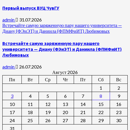
Первый выпуск ВУЦ ЧувГУ
admin
31.07.2026
Встречайте самую заряженную пару нашего университета —
Диану (ФЭиЭТ) и Даниила (ФПМФиИТ) Любимовых
Встречайте самую заряженную пару нашего
университета — Диану (ФЭиЭТ) и Даниила (ФПМФиИТ)
Любимовых
admin
26.07.2026
Август 2026
Пн
Вт
Ср
Чт
Пт
Сб
Вс
1
2
3
4
5
6
7
8
9
10
11
12
13
14
15
16
17
18
19
20
21
22
23
24
25
26
27
28
29
30
31