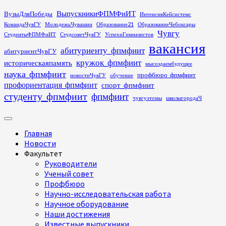
Перейти
ВыпускникиФПМФиИТ
ВузыДляПобеды
ИнтенсивКейсистемс
к
КомандаЧувГУ
МолодежьЧувашии
Образование21
ОбразованиеЧебоксары
содержимому
Чувгу
СтудентыФПМФиИТ
СтудсоветЧувГУ
УспехиГимназистов
вакансия
абитуриенту_фпмфиит
абитуриентЧувГУ
кружок_фпмфиит
историческаяпамять
мысоздаембудущее
наука_фпмфиит
профбюро_фпмфиит
новостиЧувГУ
обучение
профориентация_фпмфиит
спорт_фпмфиит
студенту_фпмфиит
фпмфиит
чувгуэтомы
школыгородаЧ
Основное
меню
Главная
Новости
Факультет
Руководители
Ученый совет
Профбюро
Научно-исследовательская работа
Научное оборудование
Наши достижения
Известные выпускники