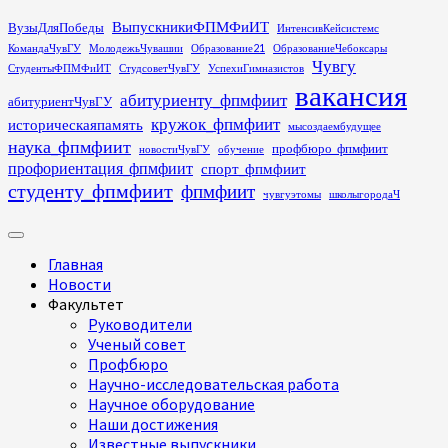
Перейти
ВыпускникиФПМФиИТ
ВузыДляПобеды
ИнтенсивКейсистемс
к
КомандаЧувГУ
МолодежьЧувашии
Образование21
ОбразованиеЧебоксары
содержимому
Чувгу
СтудентыФПМФиИТ
СтудсоветЧувГУ
УспехиГимназистов
вакансия
абитуриенту_фпмфиит
абитуриентЧувГУ
кружок_фпмфиит
историческаяпамять
мысоздаембудущее
наука_фпмфиит
профбюро_фпмфиит
новостиЧувГУ
обучение
профориентация_фпмфиит
спорт_фпмфиит
студенту_фпмфиит
фпмфиит
чувгуэтомы
школыгородаЧ
Основное
меню
Главная
Новости
Факультет
Руководители
Ученый совет
Профбюро
Научно-исследовательская работа
Научное оборудование
Наши достижения
Известные выпускники