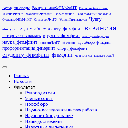
Перейти
ВыпускникиФПМФиИТ
ВузыДляПобеды
ИнтенсивКейсистемс
к
КомандаЧувГУ
МолодежьЧувашии
Образование21
ОбразованиеЧебоксары
содержимому
Чувгу
СтудентыФПМФиИТ
СтудсоветЧувГУ
УспехиГимназистов
вакансия
абитуриенту_фпмфиит
абитуриентЧувГУ
кружок_фпмфиит
историческаяпамять
мысоздаембудущее
наука_фпмфиит
профбюро_фпмфиит
новостиЧувГУ
обучение
профориентация_фпмфиит
спорт_фпмфиит
студенту_фпмфиит
фпмфиит
чувгуэтомы
школыгородаЧ
Основное
меню
Главная
Новости
Факультет
Руководители
Ученый совет
Профбюро
Научно-исследовательская работа
Научное оборудование
Наши достижения
Известные выпускники