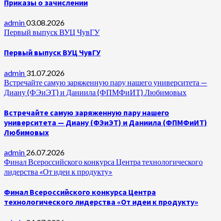
Приказы о зачислении
admin
03.08.2026
Первый выпуск ВУЦ ЧувГУ
Первый выпуск ВУЦ ЧувГУ
admin
31.07.2026
Встречайте самую заряженную пару нашего университета —
Диану (ФЭиЭТ) и Даниила (ФПМФиИТ) Любимовых
Встречайте самую заряженную пару нашего
университета — Диану (ФЭиЭТ) и Даниила (ФПМФиИТ)
Любимовых
admin
26.07.2026
Финал Всероссийского конкурса Центра технологического
лидерства «От идеи к продукту»
Финал Всероссийского конкурса Центра
технологического лидерства «От идеи к продукту»