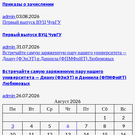
Приказы о зачислении
admin
03.08.2026
Первый выпуск ВУЦ ЧувГУ
Первый выпуск ВУЦ ЧувГУ
admin
31.07.2026
Встречайте самую заряженную пару нашего университета —
Диану (ФЭиЭТ) и Даниила (ФПМФиИТ) Любимовых
Встречайте самую заряженную пару нашего
университета — Диану (ФЭиЭТ) и Даниила (ФПМФиИТ)
Любимовых
admin
26.07.2026
Август 2026
Пн
Вт
Ср
Чт
Пт
Сб
Вс
1
2
3
4
5
6
7
8
9
10
11
12
13
14
15
16