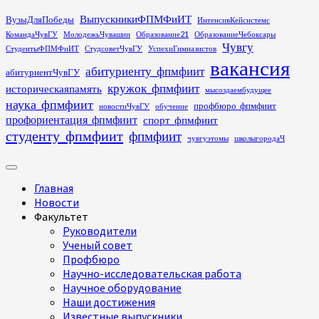
Перейти
ВыпускникиФПМФиИТ
ВузыДляПобеды
ИнтенсивКейсистемс
к
КомандаЧувГУ
МолодежьЧувашии
Образование21
ОбразованиеЧебоксары
содержимому
Чувгу
СтудентыФПМФиИТ
СтудсоветЧувГУ
УспехиГимназистов
вакансия
абитуриенту_фпмфиит
абитуриентЧувГУ
кружок_фпмфиит
историческаяпамять
мысоздаембудущее
наука_фпмфиит
профбюро_фпмфиит
новостиЧувГУ
обучение
профориентация_фпмфиит
спорт_фпмфиит
студенту_фпмфиит
фпмфиит
чувгуэтомы
школыгородаЧ
Основное
меню
Главная
Новости
Факультет
Руководители
Ученый совет
Профбюро
Научно-исследовательская работа
Научное оборудование
Наши достижения
Известные выпускники