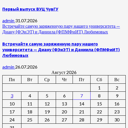
Первый выпуск ВУЦ ЧувГУ
admin
31.07.2026
Встречайте самую заряженную пару нашего университета —
Диану (ФЭиЭТ) и Даниила (ФПМФиИТ) Любимовых
Встречайте самую заряженную пару нашего
университета — Диану (ФЭиЭТ) и Даниила (ФПМФиИТ)
Любимовых
admin
26.07.2026
Август 2026
Пн
Вт
Ср
Чт
Пт
Сб
Вс
1
2
3
4
5
6
7
8
9
10
11
12
13
14
15
16
17
18
19
20
21
22
23
24
25
26
27
28
29
30
31