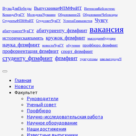
Перейти
ВыпускникиФПМФиИТ
ВузыДляПобеды
ИнтенсивКейсистемс
к
КомандаЧувГУ
МолодежьЧувашии
Образование21
ОбразованиеЧебоксары
содержимому
Чувгу
СтудентыФПМФиИТ
СтудсоветЧувГУ
УспехиГимназистов
вакансия
абитуриенту_фпмфиит
абитуриентЧувГУ
кружок_фпмфиит
историческаяпамять
мысоздаембудущее
наука_фпмфиит
профбюро_фпмфиит
новостиЧувГУ
обучение
профориентация_фпмфиит
спорт_фпмфиит
студенту_фпмфиит
фпмфиит
чувгуэтомы
школыгородаЧ
Основное
меню
Главная
Новости
Факультет
Руководители
Ученый совет
Профбюро
Научно-исследовательская работа
Научное оборудование
Наши достижения
Известные выпускники