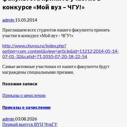
конкурсе «Мой вуз – ЧГУ!»
admin
15.05.2014
Приглашаем всех студентов нашего факультета принять
участие в конкурсе «Мой вуз – ЧГУ!»
http://www.chuvsu.ru/index.php?
option=com_content&view=article&id=11212;2014-05-14-
07-01-32&catid=71;2010-07-20-18-22-54
Самые активные участники от нашего факультета будут
награждены специальными призами.
Похожие записи
Приказы о зачислении
Приказы о зачислении
admin
03.08.2026
Первый выпуск ВУЦ ЧувГУ