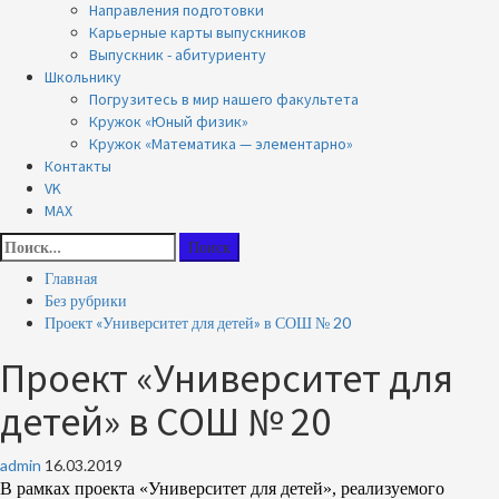
Направления подготовки
Карьерные карты выпускников
Выпускник - абитуриенту
Школьнику
Погрузитесь в мир нашего факультета
Кружок «Юный физик»
Кружок «Математика — элементарно»
Контакты
VK
MAX
Найти:
Главная
Без рубрики
Проект «Университет для детей» в СОШ № 20
Проект «Университет для
детей» в СОШ № 20
admin
16.03.2019
В рамках проекта «Университет для детей», реализуемого