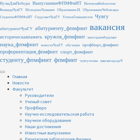
Перейти
ВыпускникиФПМФиИТ
ВузыДляПобеды
ИнтенсивКейсистемс
к
КомандаЧувГУ
МолодежьЧувашии
Образование21
ОбразованиеЧебоксары
содержимому
Чувгу
СтудентыФПМФиИТ
СтудсоветЧувГУ
УспехиГимназистов
вакансия
абитуриенту_фпмфиит
абитуриентЧувГУ
кружок_фпмфиит
историческаяпамять
мысоздаембудущее
наука_фпмфиит
профбюро_фпмфиит
новостиЧувГУ
обучение
профориентация_фпмфиит
спорт_фпмфиит
студенту_фпмфиит
фпмфиит
чувгуэтомы
школыгородаЧ
Основное
меню
Главная
Новости
Факультет
Руководители
Ученый совет
Профбюро
Научно-исследовательская работа
Научное оборудование
Наши достижения
Известные выпускники
Раритетная лаборатория физики