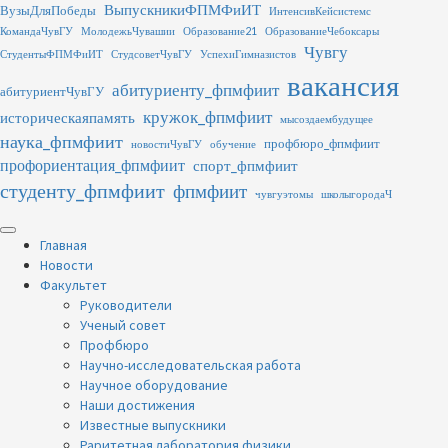
Перейти
ВыпускникиФПМФиИТ
ВузыДляПобеды
ИнтенсивКейсистемс
к
КомандаЧувГУ
МолодежьЧувашии
Образование21
ОбразованиеЧебоксары
содержимому
Чувгу
СтудентыФПМФиИТ
СтудсоветЧувГУ
УспехиГимназистов
вакансия
абитуриенту_фпмфиит
абитуриентЧувГУ
кружок_фпмфиит
историческаяпамять
мысоздаембудущее
наука_фпмфиит
профбюро_фпмфиит
новостиЧувГУ
обучение
профориентация_фпмфиит
спорт_фпмфиит
студенту_фпмфиит
фпмфиит
чувгуэтомы
школыгородаЧ
Основное
меню
Главная
Новости
Факультет
Руководители
Ученый совет
Профбюро
Научно-исследовательская работа
Научное оборудование
Наши достижения
Известные выпускники
Раритетная лаборатория физики