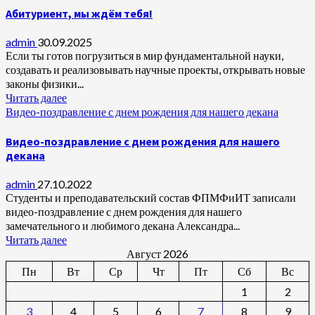
Абитуриент, мы ждём тебя!
admin
30.09.2025
Если ты готов погрузиться в мир фундаментальной науки,
создавать и реализовывать научные проекты, открывать новые
законы физики...
Читать далее
Видео-поздравление с днем рождения для нашего декана
Видео-поздравление с днем рождения для нашего
декана
admin
27.10.2022
Студенты и преподавательский состав ФПМФиИТ записали
видео-поздравление с днем рождения для нашего
замечательного и любимого декана Александра...
Читать далее
Август 2026
Пн
Вт
Ср
Чт
Пт
Сб
Вс
1
2
3
4
5
6
7
8
9