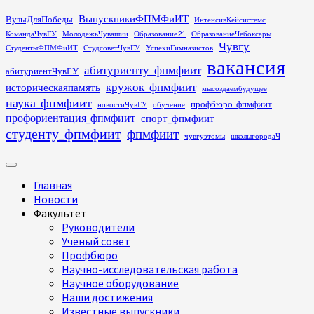
Перейти
ВыпускникиФПМФиИТ
ВузыДляПобеды
ИнтенсивКейсистемс
к
КомандаЧувГУ
МолодежьЧувашии
Образование21
ОбразованиеЧебоксары
содержимому
Чувгу
СтудентыФПМФиИТ
СтудсоветЧувГУ
УспехиГимназистов
вакансия
абитуриенту_фпмфиит
абитуриентЧувГУ
кружок_фпмфиит
историческаяпамять
мысоздаембудущее
наука_фпмфиит
профбюро_фпмфиит
новостиЧувГУ
обучение
профориентация_фпмфиит
спорт_фпмфиит
студенту_фпмфиит
фпмфиит
чувгуэтомы
школыгородаЧ
Основное
меню
Главная
Новости
Факультет
Руководители
Ученый совет
Профбюро
Научно-исследовательская работа
Научное оборудование
Наши достижения
Известные выпускники