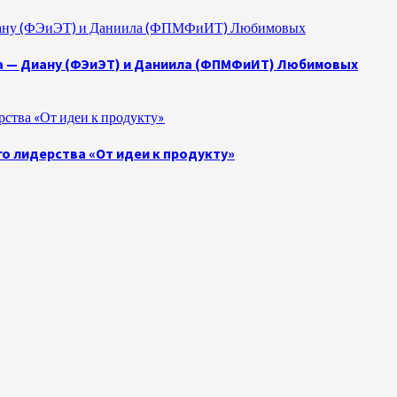
 Диану (ФЭиЭТ) и Даниила (ФПМФиИТ) Любимовых
а — Диану (ФЭиЭТ) и Даниила (ФПМФиИТ) Любимовых
ства «От идеи к продукту»
о лидерства «От идеи к продукту»