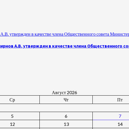
.В. утвержден в качестве члена Общественного совета Министе
рнов А.В. утвержден в качестве члена Общественного с
Август 2026
Ср
Чт
Пт
5
6
7
12
13
14