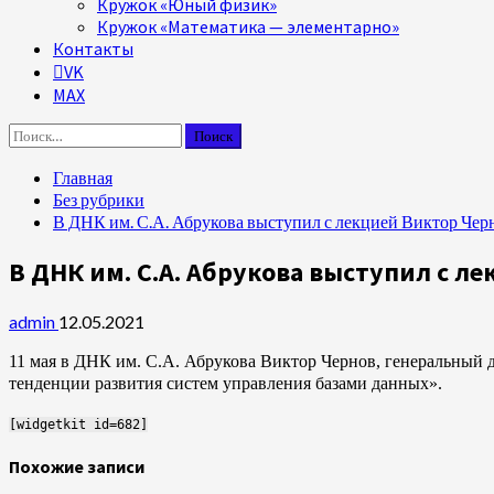
Кружок «Юный физик»
Кружок «Математика — элементарно»
Контакты
VK
MAX
Найти:
Главная
Без рубрики
В ДНК им. С.А. Абрукова выступил с лекцией Виктор Чер
В ДНК им. С.А. Абрукова выступил с л
admin
12.05.2021
11 мая в ДНК им. С.А. Абрукова Виктор Чернов, генеральный д
тенденции развития систем управления базами данных».
[widgetkit id=682]
Похожие записи