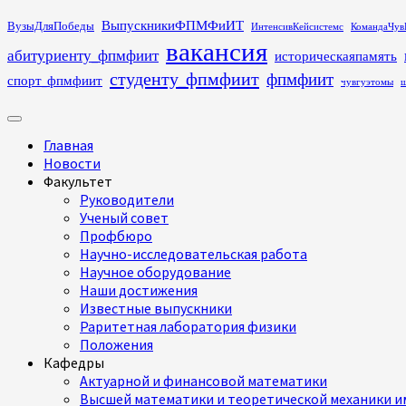
Перейти
ВыпускникиФПМФиИТ
ВузыДляПобеды
ИнтенсивКейсистемс
КомандаЧув
к
вакансия
абитуриенту_фпмфиит
историческаяпамять
содержимому
студенту_фпмфиит
фпмфиит
спорт_фпмфиит
чувгуэтомы
ш
Основное
меню
Главная
Новости
Факультет
Руководители
Ученый совет
Профбюро
Научно-исследовательская работа
Научное оборудование
Наши достижения
Известные выпускники
Раритетная лаборатория физики
Положения
Кафедры
Актуарной и финансовой математики
Высшей математики и теоретической механики им