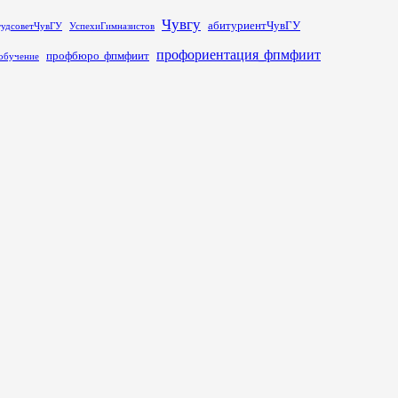
Чувгу
абитуриентЧувГУ
тудсоветЧувГУ
УспехиГимназистов
профориентация_фпмфиит
профбюро_фпмфиит
обучение