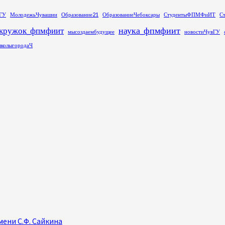
ГУ
МолодежьЧувашии
Образование21
ОбразованиеЧебоксары
СтудентыФПМФиИТ
С
наука_фпмфиит
кружок_фпмфиит
мысоздаембудущее
новостиЧувГУ
колыгородаЧ
ени С.Ф. Сайкина