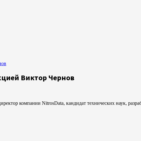
нов
екцией Виктор Чернов
иректор компании NitrosData, кандидат технических наук, разр