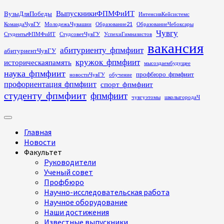
Перейти
ВыпускникиФПМФиИТ
ВузыДляПобеды
ИнтенсивКейсистемс
к
КомандаЧувГУ
МолодежьЧувашии
Образование21
ОбразованиеЧебоксары
содержимому
Чувгу
СтудентыФПМФиИТ
СтудсоветЧувГУ
УспехиГимназистов
вакансия
абитуриенту_фпмфиит
абитуриентЧувГУ
кружок_фпмфиит
историческаяпамять
мысоздаембудущее
наука_фпмфиит
профбюро_фпмфиит
новостиЧувГУ
обучение
профориентация_фпмфиит
спорт_фпмфиит
студенту_фпмфиит
фпмфиит
чувгуэтомы
школыгородаЧ
Основное
меню
Главная
Новости
Факультет
Руководители
Ученый совет
Профбюро
Научно-исследовательская работа
Научное оборудование
Наши достижения
Известные выпускники