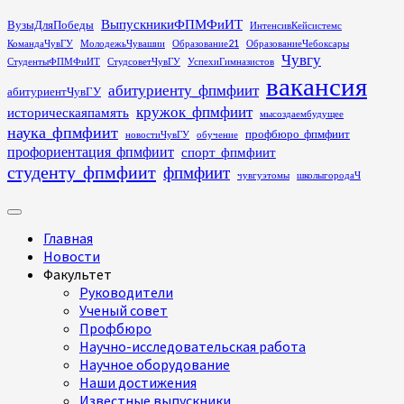
Перейти
ВыпускникиФПМФиИТ
ВузыДляПобеды
ИнтенсивКейсистемс
к
КомандаЧувГУ
МолодежьЧувашии
Образование21
ОбразованиеЧебоксары
содержимому
Чувгу
СтудентыФПМФиИТ
СтудсоветЧувГУ
УспехиГимназистов
вакансия
абитуриенту_фпмфиит
абитуриентЧувГУ
кружок_фпмфиит
историческаяпамять
мысоздаембудущее
наука_фпмфиит
профбюро_фпмфиит
новостиЧувГУ
обучение
профориентация_фпмфиит
спорт_фпмфиит
студенту_фпмфиит
фпмфиит
чувгуэтомы
школыгородаЧ
Основное
меню
Главная
Новости
Факультет
Руководители
Ученый совет
Профбюро
Научно-исследовательская работа
Научное оборудование
Наши достижения
Известные выпускники