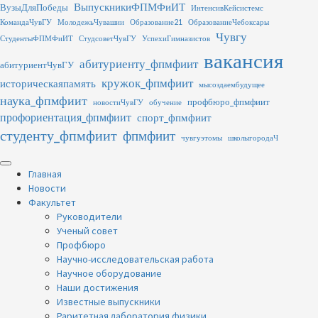
Перейти
ВыпускникиФПМФиИТ
ВузыДляПобеды
ИнтенсивКейсистемс
к
КомандаЧувГУ
МолодежьЧувашии
Образование21
ОбразованиеЧебоксары
содержимому
Чувгу
СтудентыФПМФиИТ
СтудсоветЧувГУ
УспехиГимназистов
вакансия
абитуриенту_фпмфиит
абитуриентЧувГУ
кружок_фпмфиит
историческаяпамять
мысоздаембудущее
наука_фпмфиит
профбюро_фпмфиит
новостиЧувГУ
обучение
профориентация_фпмфиит
спорт_фпмфиит
студенту_фпмфиит
фпмфиит
чувгуэтомы
школыгородаЧ
Основное
меню
Главная
Новости
Факультет
Руководители
Ученый совет
Профбюро
Научно-исследовательская работа
Научное оборудование
Наши достижения
Известные выпускники
Раритетная лаборатория физики