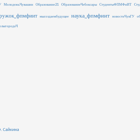
У
МолодежьЧувашии
Образование21
ОбразованиеЧебоксары
СтудентыФПМФиИТ
Сту
наука_фпмфиит
ружок_фпмфиит
мысоздаембудущее
новостиЧувГУ
о
олыгородаЧ
. Сайкина