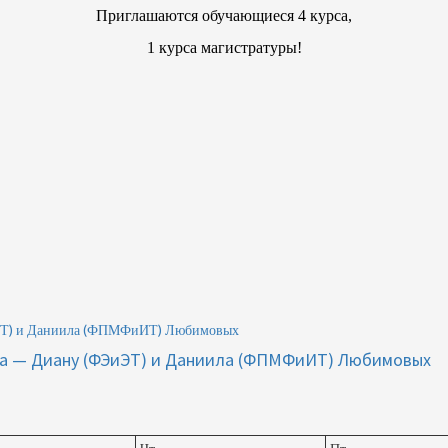
Приглашаются обучающиеся 4 курса,
1 курса магистратуры!
цкий А.Ю.
ЭиЭТ) и Даниила (ФПМФиИТ) Любимовых
ета — Диану (ФЭиЭТ) и Даниила (ФПМФиИТ) Любимовых