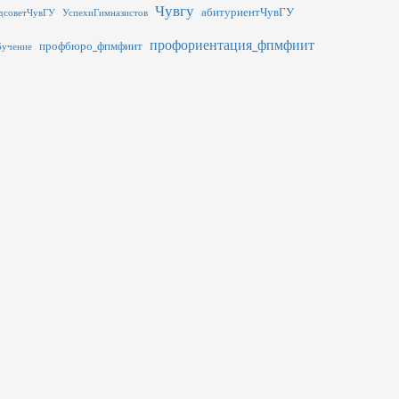
Чувгу
абитуриентЧувГУ
дсоветЧувГУ
УспехиГимназистов
профориентация_фпмфиит
профбюро_фпмфиит
бучение