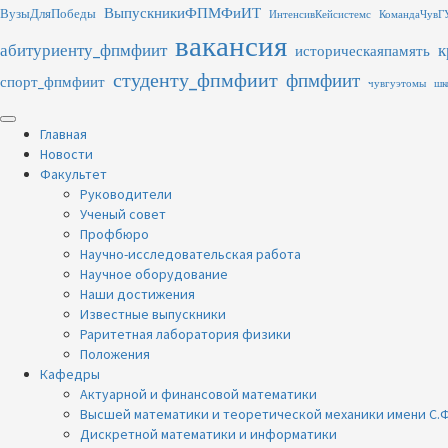
Перейти
ВыпускникиФПМФиИТ
ВузыДляПобеды
ИнтенсивКейсистемс
КомандаЧувГ
к
вакансия
абитуриенту_фпмфиит
к
содержимому
историческаяпамять
студенту_фпмфиит
фпмфиит
спорт_фпмфиит
чувгуэтомы
шк
Основное
меню
Главная
Новости
Факультет
Руководители
Ученый совет
Профбюро
Научно-исследовательская работа
Научное оборудование
Наши достижения
Известные выпускники
Раритетная лаборатория физики
Положения
Кафедры
Актуарной и финансовой математики
Высшей математики и теоретической механики имени С.Ф
Дискретной математики и информатики