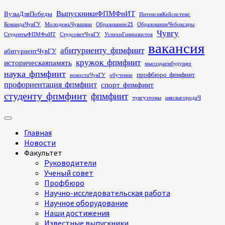
Перейти
ВыпускникиФПМФиИТ
ВузыДляПобеды
ИнтенсивКейсистемс
к
КомандаЧувГУ
МолодежьЧувашии
Образование21
ОбразованиеЧебоксары
содержимому
Чувгу
СтудентыФПМФиИТ
СтудсоветЧувГУ
УспехиГимназистов
вакансия
абитуриенту_фпмфиит
абитуриентЧувГУ
кружок_фпмфиит
историческаяпамять
мысоздаембудущее
наука_фпмфиит
профбюро_фпмфиит
новостиЧувГУ
обучение
профориентация_фпмфиит
спорт_фпмфиит
студенту_фпмфиит
фпмфиит
чувгуэтомы
школыгородаЧ
Основное
меню
Главная
Новости
Факультет
Руководители
Ученый совет
Профбюро
Научно-исследовательская работа
Научное оборудование
Наши достижения
Известные выпускники