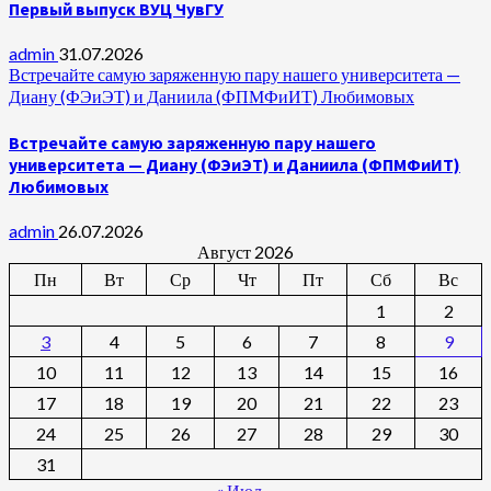
Первый выпуск ВУЦ ЧувГУ
admin
31.07.2026
Встречайте самую заряженную пару нашего университета —
Диану (ФЭиЭТ) и Даниила (ФПМФиИТ) Любимовых
Встречайте самую заряженную пару нашего
университета — Диану (ФЭиЭТ) и Даниила (ФПМФиИТ)
Любимовых
admin
26.07.2026
Август 2026
Пн
Вт
Ср
Чт
Пт
Сб
Вс
1
2
3
4
5
6
7
8
9
10
11
12
13
14
15
16
17
18
19
20
21
22
23
24
25
26
27
28
29
30
31
« Июл