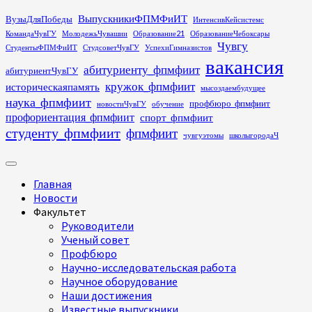
Перейти
ВыпускникиФПМФиИТ
ВузыДляПобеды
ИнтенсивКейсистемс
к
КомандаЧувГУ
МолодежьЧувашии
Образование21
ОбразованиеЧебоксары
содержимому
Чувгу
СтудентыФПМФиИТ
СтудсоветЧувГУ
УспехиГимназистов
вакансия
абитуриенту_фпмфиит
абитуриентЧувГУ
кружок_фпмфиит
историческаяпамять
мысоздаембудущее
наука_фпмфиит
профбюро_фпмфиит
новостиЧувГУ
обучение
профориентация_фпмфиит
спорт_фпмфиит
студенту_фпмфиит
фпмфиит
чувгуэтомы
школыгородаЧ
Основное
меню
Главная
Новости
Факультет
Руководители
Ученый совет
Профбюро
Научно-исследовательская работа
Научное оборудование
Наши достижения
Известные выпускники