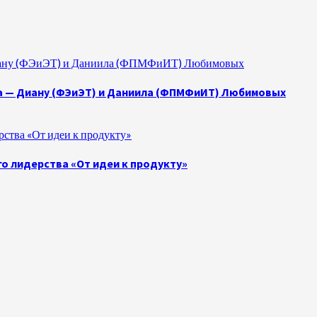
 Диану (ФЭиЭТ) и Даниила (ФПМФиИТ) Любимовых
а — Диану (ФЭиЭТ) и Даниила (ФПМФиИТ) Любимовых
ства «От идеи к продукту»
о лидерства «От идеи к продукту»