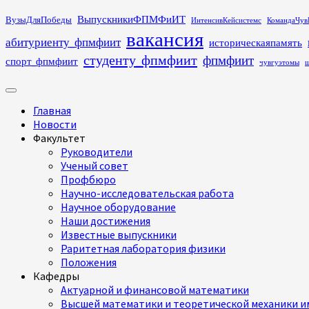
Перейти
ВыпускникиФПМФиИТ
ВузыДляПобеды
ИнтенсивКейсистемс
КомандаЧув
к
вакансия
абитуриенту_фпмфиит
историческаяпамять
содержимому
студенту_фпмфиит
фпмфиит
спорт_фпмфиит
чувгуэтомы
ш
Основное
меню
Главная
Новости
Факультет
Руководители
Ученый совет
Профбюро
Научно-исследовательская работа
Научное оборудование
Наши достижения
Известные выпускники
Раритетная лаборатория физики
Положения
Кафедры
Актуарной и финансовой математики
Высшей математики и теоретической механики им