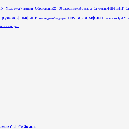
ГУ
МолодежьЧувашии
Образование21
ОбразованиеЧебоксары
СтудентыФПМФиИТ
С
наука_фпмфиит
кружок_фпмфиит
мысоздаембудущее
новостиЧувГУ
колыгородаЧ
ени С.Ф. Сайкина