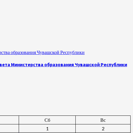
рства образования Чувашской Республики
овета Министерства образования Чувашской Республики
Сб
Вс
1
2