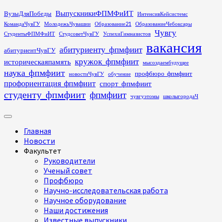
Перейти
ВыпускникиФПМФиИТ
ВузыДляПобеды
ИнтенсивКейсистемс
к
КомандаЧувГУ
МолодежьЧувашии
Образование21
ОбразованиеЧебоксары
содержимому
Чувгу
СтудентыФПМФиИТ
СтудсоветЧувГУ
УспехиГимназистов
вакансия
абитуриенту_фпмфиит
абитуриентЧувГУ
кружок_фпмфиит
историческаяпамять
мысоздаембудущее
наука_фпмфиит
профбюро_фпмфиит
новостиЧувГУ
обучение
профориентация_фпмфиит
спорт_фпмфиит
студенту_фпмфиит
фпмфиит
чувгуэтомы
школыгородаЧ
Основное
меню
Главная
Новости
Факультет
Руководители
Ученый совет
Профбюро
Научно-исследовательская работа
Научное оборудование
Наши достижения
Известные выпускники