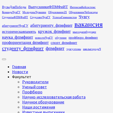
Перейти
ВыпускникиФПМФиИТ
ВузыДляПобеды
ИнтенсивКейсистемс
к
КомандаЧувГУ
МолодежьЧувашии
Образование21
ОбразованиеЧебоксары
содержимому
Чувгу
СтудентыФПМФиИТ
СтудсоветЧувГУ
УспехиГимназистов
вакансия
абитуриенту_фпмфиит
абитуриентЧувГУ
кружок_фпмфиит
историческаяпамять
мысоздаембудущее
наука_фпмфиит
профбюро_фпмфиит
новостиЧувГУ
обучение
профориентация_фпмфиит
спорт_фпмфиит
студенту_фпмфиит
фпмфиит
чувгуэтомы
школыгородаЧ
Основное
меню
Главная
Новости
Факультет
Руководители
Ученый совет
Профбюро
Научно-исследовательская работа
Научное оборудование
Наши достижения
Известные выпускники