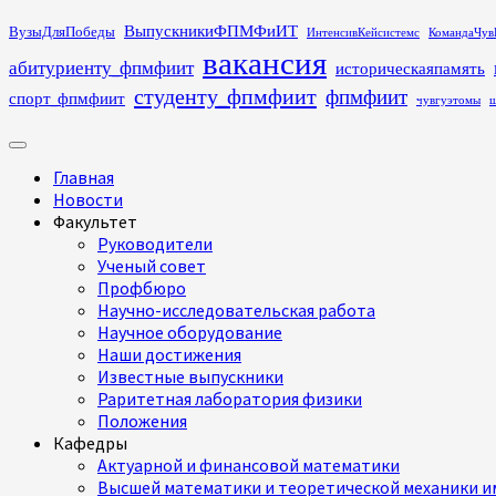
Перейти
ВыпускникиФПМФиИТ
ВузыДляПобеды
ИнтенсивКейсистемс
КомандаЧув
к
вакансия
абитуриенту_фпмфиит
историческаяпамять
содержимому
студенту_фпмфиит
фпмфиит
спорт_фпмфиит
чувгуэтомы
ш
Основное
меню
Главная
Новости
Факультет
Руководители
Ученый совет
Профбюро
Научно-исследовательская работа
Научное оборудование
Наши достижения
Известные выпускники
Раритетная лаборатория физики
Положения
Кафедры
Актуарной и финансовой математики
Высшей математики и теоретической механики им