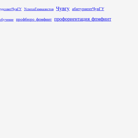
Чувгу
абитуриентЧувГУ
тудсоветЧувГУ
УспехиГимназистов
профориентация_фпмфиит
профбюро_фпмфиит
обучение