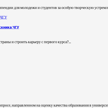
пендии для молодежи и студентов за особую творческую устремле
 ЧГУ
скника ЧГУ
раны и строить карьеру с первого курса?...
росе, направленном на оценку качества образования в университе