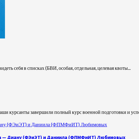
еть себя в списках (БВИ, особая, отдельная, целевая квоты...
Наши курсанты завершили полный курс военной подготовки и успе
 Диану (ФЭиЭТ) и Даниила (ФПМФиИТ) Любимовых
а — Диану (ФЭиЭТ) и Даниила (ФПМФиИТ) Любимовых