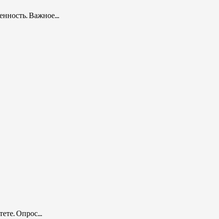
нность. Важное...
те. Опрос...