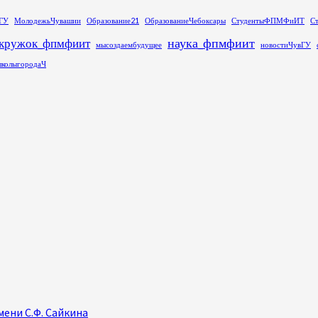
ГУ
МолодежьЧувашии
Образование21
ОбразованиеЧебоксары
СтудентыФПМФиИТ
С
наука_фпмфиит
кружок_фпмфиит
мысоздаембудущее
новостиЧувГУ
колыгородаЧ
ени С.Ф. Сайкина