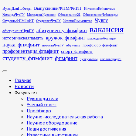
Перейти
ВыпускникиФПМФиИТ
ВузыДляПобеды
ИнтенсивКейсистемс
к
КомандаЧувГУ
МолодежьЧувашии
Образование21
ОбразованиеЧебоксары
содержимому
Чувгу
СтудентыФПМФиИТ
СтудсоветЧувГУ
УспехиГимназистов
вакансия
абитуриенту_фпмфиит
абитуриентЧувГУ
кружок_фпмфиит
историческаяпамять
мысоздаембудущее
наука_фпмфиит
профбюро_фпмфиит
новостиЧувГУ
обучение
профориентация_фпмфиит
спорт_фпмфиит
студенту_фпмфиит
фпмфиит
чувгуэтомы
школыгородаЧ
Основное
меню
Главная
Новости
Факультет
Руководители
Ученый совет
Профбюро
Научно-исследовательская работа
Научное оборудование
Наши достижения
Известные выпускники