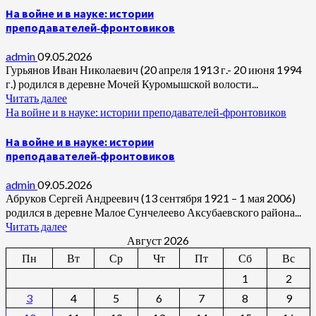
На войне и в науке: истории
преподавателей‑фронтовиков
admin
09.05.2026
Гурьянов Иван Николаевич (20 апреля 1913 г.- 20 июня 1994
г.) родился в деревне Мочей Куромышской волости...
Читать далее
На войне и в науке: истории преподавателей‑фронтовиков
На войне и в науке: истории
преподавателей‑фронтовиков
admin
09.05.2026
Абруков Сергей Андреевич (13 сентября 1921 – 1 мая 2006)
родился в деревне Малое Сунчелеево Аксубаевского района...
Читать далее
Август 2026
Пн
Вт
Ср
Чт
Пт
Сб
Вс
1
2
3
4
5
6
7
8
9