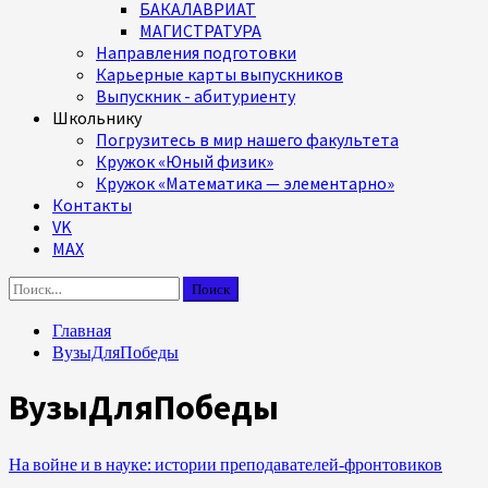
БАКАЛАВРИАТ
МАГИСТРАТУРА
Направления подготовки
Карьерные карты выпускников
Выпускник - абитуриенту
Школьнику
Погрузитесь в мир нашего факультета
Кружок «Юный физик»
Кружок «Математика — элементарно»
Контакты
VK
MAX
Найти:
Главная
ВузыДляПобеды
ВузыДляПобеды
На войне и в науке: истории преподавателей‑фронтовиков