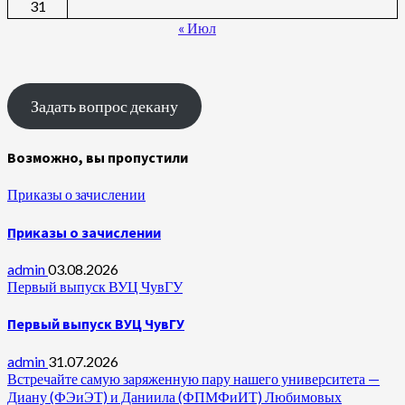
31
« Июл
Задать вопрос декану
Возможно, вы пропустили
Приказы о зачислении
Приказы о зачислении
admin
03.08.2026
Первый выпуск ВУЦ ЧувГУ
Первый выпуск ВУЦ ЧувГУ
admin
31.07.2026
Встречайте самую заряженную пару нашего университета —
Диану (ФЭиЭТ) и Даниила (ФПМФиИТ) Любимовых