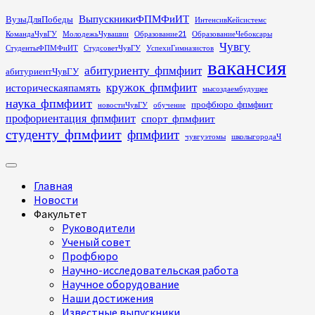
Перейти
ВыпускникиФПМФиИТ
ВузыДляПобеды
ИнтенсивКейсистемс
к
КомандаЧувГУ
МолодежьЧувашии
Образование21
ОбразованиеЧебоксары
содержимому
Чувгу
СтудентыФПМФиИТ
СтудсоветЧувГУ
УспехиГимназистов
вакансия
абитуриенту_фпмфиит
абитуриентЧувГУ
кружок_фпмфиит
историческаяпамять
мысоздаембудущее
наука_фпмфиит
профбюро_фпмфиит
новостиЧувГУ
обучение
профориентация_фпмфиит
спорт_фпмфиит
студенту_фпмфиит
фпмфиит
чувгуэтомы
школыгородаЧ
Основное
меню
Главная
Новости
Факультет
Руководители
Ученый совет
Профбюро
Научно-исследовательская работа
Научное оборудование
Наши достижения
Известные выпускники