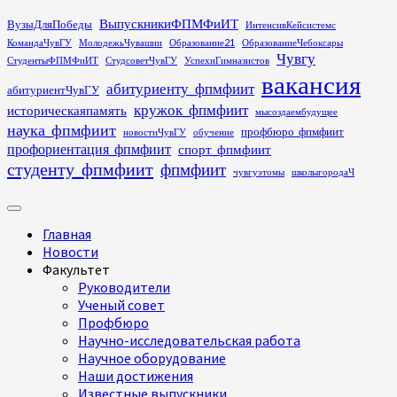
Перейти
ВыпускникиФПМФиИТ
ВузыДляПобеды
ИнтенсивКейсистемс
к
КомандаЧувГУ
МолодежьЧувашии
Образование21
ОбразованиеЧебоксары
содержимому
Чувгу
СтудентыФПМФиИТ
СтудсоветЧувГУ
УспехиГимназистов
вакансия
абитуриенту_фпмфиит
абитуриентЧувГУ
кружок_фпмфиит
историческаяпамять
мысоздаембудущее
наука_фпмфиит
профбюро_фпмфиит
новостиЧувГУ
обучение
профориентация_фпмфиит
спорт_фпмфиит
студенту_фпмфиит
фпмфиит
чувгуэтомы
школыгородаЧ
Основное
меню
Главная
Новости
Факультет
Руководители
Ученый совет
Профбюро
Научно-исследовательская работа
Научное оборудование
Наши достижения
Известные выпускники