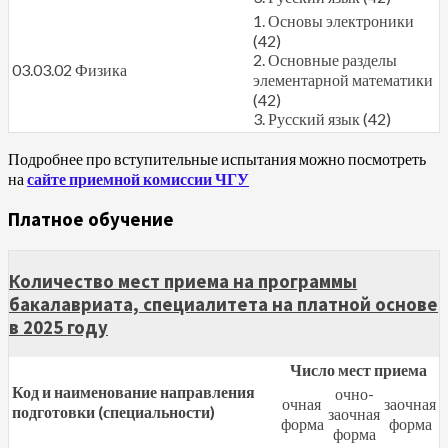
1. Основы электроники
(42)
2. Основные разделы
03.03.02 Физика
элементарной математики
(42)
3. Русский язык (42)
Подробнее про вступительные испытания можно посмотреть
на
сайте приемной комиссии ЧГУ
Платное обучение
Количество мест приема на программы
бакалавриата, специалитета на платной основе
в 2025 году
Число мест приема
Код и наименование направления
очно-
очная
заочная
подготовки (специальности)
заочная
форма
форма
форма