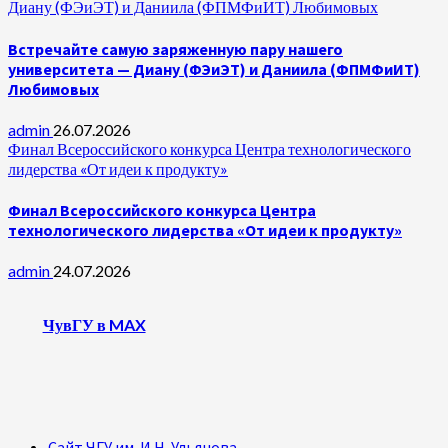
Диану (ФЭиЭТ) и Даниила (ФПМФиИТ) Любимовых
Встречайте самую заряженную пару нашего
университета — Диану (ФЭиЭТ) и Даниила (ФПМФиИТ)
Любимовых
admin
26.07.2026
Финал Всероссийского конкурса Центра технологического
лидерства «От идеи к продукту»
Финал Всероссийского конкурса Центра
технологического лидерства «От идеи к продукту»
admin
24.07.2026
ЧувГУ в MAX
Сайт ЧГУ им. И.Н. Ульянова