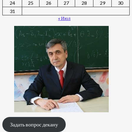
24
25
26
27
28
29
30
31
« Июл
Задать вопрос декану