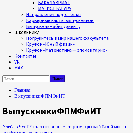
БАКАЛАВРИАТ
МАГИСТРАТУРА
Направления подготовки
Карьерные карты выпускников
Выпускник - абитуриенту
Школьнику
Погрузитесь в мир нашего факультета
Кружок «Юный физик»
Кружок «Математика — элементарно»
Контакты
VK
MAX
Найти:
Главная
ВыпускникиФПМФиИТ
ВыпускникиФПМФиИТ
Учеба в ЧувГУ стала отличным стартом, крепкой базой моего
профессионального роста