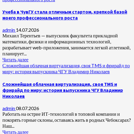
Учеба в ЧувГУ стала отличным стартом, крепкой базой
моего профессионального роста
admin
14.07.2026
Михаил Терентьев — выпускник факультета прикладной
математики, физики и информационных технологий,
разрабатывает web-приложения, занимается легкой атлетикой,
планирует...
Читать далее
Сложнейшая облачная виртуализация, своя TMS и фрирайд по
миру: история выпускника ЧГУ Владимир Николаев
Сложнейшая облачная виртуализация, своя TMS и
фрирайд по миру: история выпускника ЧГУ Владимир
Николаев
admin
08.07.2026
Работать на острие ИТ-технологий в топовой компании и
покорять горные склоны, оставаясь жить в родных Чебоксарах?
Наш...
Читать далее