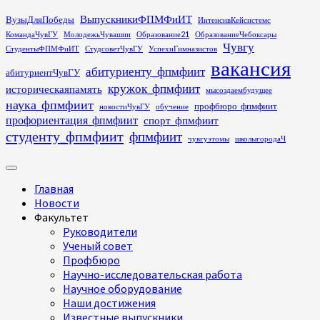
Перейти
ВыпускникиФПМФиИТ
ВузыДляПобеды
ИнтенсивКейсистемс
к
КомандаЧувГУ
МолодежьЧувашии
Образование21
ОбразованиеЧебоксары
содержимому
Чувгу
СтудентыФПМФиИТ
СтудсоветЧувГУ
УспехиГимназистов
вакансия
абитуриенту_фпмфиит
абитуриентЧувГУ
кружок_фпмфиит
историческаяпамять
мысоздаембудущее
наука_фпмфиит
профбюро_фпмфиит
новостиЧувГУ
обучение
профориентация_фпмфиит
спорт_фпмфиит
студенту_фпмфиит
фпмфиит
чувгуэтомы
школыгородаЧ
Основное
меню
Главная
Новости
Факультет
Руководители
Ученый совет
Профбюро
Научно-исследовательская работа
Научное оборудование
Наши достижения
Известные выпускники