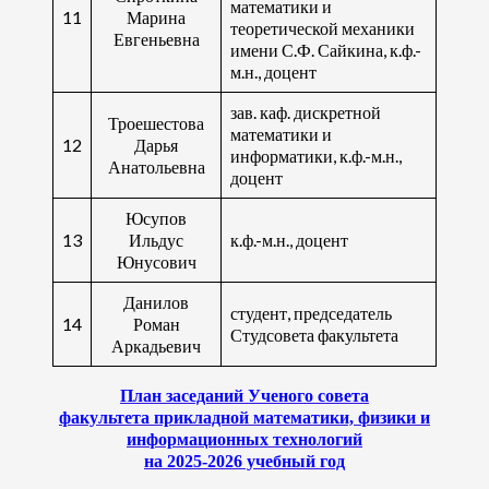
математики и
11
Марина
теоретической механики
Евгеньевна
имени С.Ф. Сайкина, к.ф.-
м.н., доцент
зав. каф. дискретной
Троешестова
математики и
12
Дарья
информатики, к.ф.-м.н.,
Анатольевна
доцент
Юсупов
13
Ильдус
к.ф.-м.н., доцент
Юнусович
Данилов
студент, председатель
14
Роман
Студсовета факультета
Аркадьевич
П
лан заседаний Ученого совета
факультета прикладной математики,
физики и
информационных технологий
на 2025
-2026
учебный год