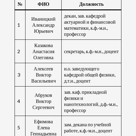
№
ФИО
Должность
декан, зав. кафедрой
Иваницкий
актуарной и финансовой
1
Александр
математики, к.ф.-м.н.,
Юрьевич
профессор
Казакова
2
Анастасия
секретарь, к.ф.-м.н., доцент
Олеговна
Алексеев
и.о. заведующего
3
Виктор
кафедрой общей физики,
Васильевич
д.т.н., доцент
зав. каф. прикладной
Абруков
физики и
4
Виктор
нанотехнологий, д.ф.-м.н.,
Сергеевич
профессор
Ефимова
зам. декана по учебной
5
Елена
работе, к.ф.-м.н., доцент
Геннадьевна