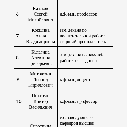
Казаков
6
Сергей
д.ф.-м.н., профессор
Михайлович
Кокшина
зам. декана по
7
Анна
воспитательной работе,
Владимировна
старший преподаватель
Кулагина
зам. декана по научной
8
Алевтина
работе, к.э.н., доцент
Григорьевна
Митрюхин
9
Леонид
к.ф.-м.н., доцент
Кириллович
Никитин
10
Виктор
к.ф.-м.н., профессор
Васильевич
и.о. заведующего
кафедрой высшей
Сироткина