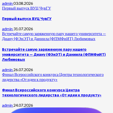
admin
03.08.2026
Первый выпуск ВУЦ ЧувГУ
Первый выпуск ВУЦ ЧувГУ
admin
31.07.2026
Встречайте самую заряженную пару нашего университета —
Диану (ФЭиЭТ) и Даниила (ФПМФиИТ) Любимовых
Встречайте самую заряженную пару нашего
университета — Диану (ФЭиЭТ) и Даниила (ФПМФиИТ)
Любимовых
admin
26.07.2026
Финал Всероссийского конкурса Центра технологического
лидерства «От идеи к продукту»
Финал Всероссийского конкурса Центра
технологического лидерства «От идеи к продукту»
admin
24.07.2026