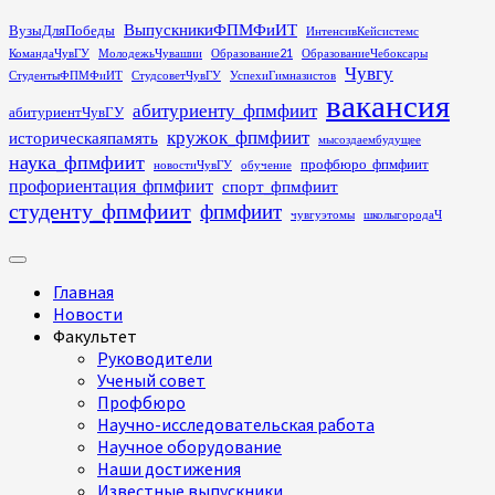
Перейти
ВыпускникиФПМФиИТ
ВузыДляПобеды
ИнтенсивКейсистемс
к
КомандаЧувГУ
МолодежьЧувашии
Образование21
ОбразованиеЧебоксары
содержимому
Чувгу
СтудентыФПМФиИТ
СтудсоветЧувГУ
УспехиГимназистов
вакансия
абитуриенту_фпмфиит
абитуриентЧувГУ
кружок_фпмфиит
историческаяпамять
мысоздаембудущее
наука_фпмфиит
профбюро_фпмфиит
новостиЧувГУ
обучение
профориентация_фпмфиит
спорт_фпмфиит
студенту_фпмфиит
фпмфиит
чувгуэтомы
школыгородаЧ
Основное
меню
Главная
Новости
Факультет
Руководители
Ученый совет
Профбюро
Научно-исследовательская работа
Научное оборудование
Наши достижения
Известные выпускники