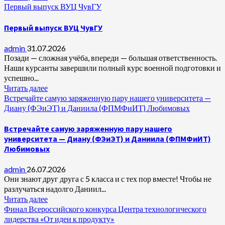
Первый выпуск ВУЦ ЧувГУ
Первый выпуск ВУЦ ЧувГУ
admin
31.07.2026
Позади — сложная учёба, впереди — большая ответственность.
Наши курсанты завершили полный курс военной подготовки и
успешно...
Читать далее
Встречайте самую заряженную пару нашего университета —
Диану (ФЭиЭТ) и Даниила (ФПМФиИТ) Любимовых
Встречайте самую заряженную пару нашего
университета — Диану (ФЭиЭТ) и Даниила (ФПМФиИТ)
Любимовых
admin
26.07.2026
Они знают друг друга с 5 класса и с тех пор вместе! Чтобы не
разлучаться надолго Даниил...
Читать далее
Финал Всероссийского конкурса Центра технологического
лидерства «От идеи к продукту»