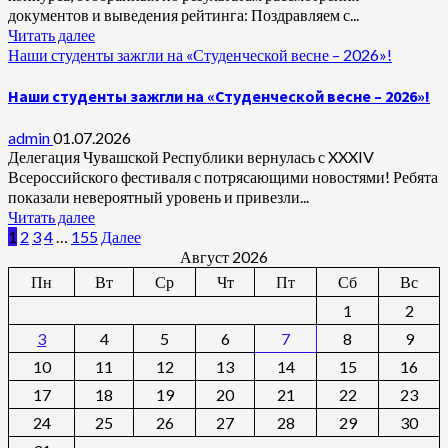
документов и выведения рейтинга: Поздравляем с...
Читать далее
Наши студенты зажгли на «Студенческой весне – 2026»!
Наши студенты зажгли на «Студенческой весне – 2026»!
admin
01.07.2026
Делегация Чувашской Республики вернулась с XXXIV
Всероссийского фестиваля с потрясающими новостями! Ребята
показали невероятный уровень и привезли...
Читать далее
Пагинация
1
2
3
4
…
155
Далее
Август 2026
записей
Пн
Вт
Ср
Чт
Пт
Сб
Вс
1
2
3
4
5
6
7
8
9
10
11
12
13
14
15
16
17
18
19
20
21
22
23
24
25
26
27
28
29
30