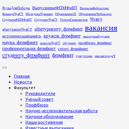
Перейти
ВыпускникиФПМФиИТ
ВузыДляПобеды
ИнтенсивКейсистемс
к
КомандаЧувГУ
МолодежьЧувашии
Образование21
ОбразованиеЧебоксары
содержимому
Чувгу
СтудентыФПМФиИТ
СтудсоветЧувГУ
УспехиГимназистов
вакансия
абитуриенту_фпмфиит
абитуриентЧувГУ
кружок_фпмфиит
историческаяпамять
мысоздаембудущее
наука_фпмфиит
профбюро_фпмфиит
новостиЧувГУ
обучение
профориентация_фпмфиит
спорт_фпмфиит
студенту_фпмфиит
фпмфиит
чувгуэтомы
школыгородаЧ
Основное
меню
Главная
Новости
Факультет
Руководители
Ученый совет
Профбюро
Научно-исследовательская работа
Научное оборудование
Наши достижения
Известные выпускники