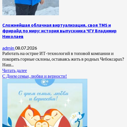
Сложнейшая облачная виртуализация, своя TMS и
фрирайд по миру: история выпускника ЧГУ Владимир
Николаев
admin
08.07.2026
Работать на острие ИТ-технологий в топовой компании и
покорять горные склоны, оставаясь жить в родных Чебоксарах?
Наш...
Читать далее
С Днем семьи, любви и верности!