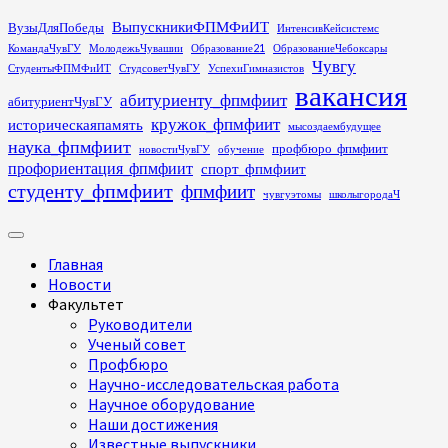
Перейти
ВыпускникиФПМФиИТ
ВузыДляПобеды
ИнтенсивКейсистемс
к
КомандаЧувГУ
МолодежьЧувашии
Образование21
ОбразованиеЧебоксары
содержимому
Чувгу
СтудентыФПМФиИТ
СтудсоветЧувГУ
УспехиГимназистов
вакансия
абитуриенту_фпмфиит
абитуриентЧувГУ
кружок_фпмфиит
историческаяпамять
мысоздаембудущее
наука_фпмфиит
профбюро_фпмфиит
новостиЧувГУ
обучение
профориентация_фпмфиит
спорт_фпмфиит
студенту_фпмфиит
фпмфиит
чувгуэтомы
школыгородаЧ
Основное
меню
Главная
Новости
Факультет
Руководители
Ученый совет
Профбюро
Научно-исследовательская работа
Научное оборудование
Наши достижения
Известные выпускники