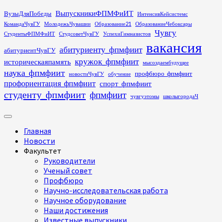
Перейти
ВыпускникиФПМФиИТ
ВузыДляПобеды
ИнтенсивКейсистемс
к
КомандаЧувГУ
МолодежьЧувашии
Образование21
ОбразованиеЧебоксары
содержимому
Чувгу
СтудентыФПМФиИТ
СтудсоветЧувГУ
УспехиГимназистов
вакансия
абитуриенту_фпмфиит
абитуриентЧувГУ
кружок_фпмфиит
историческаяпамять
мысоздаембудущее
наука_фпмфиит
профбюро_фпмфиит
новостиЧувГУ
обучение
профориентация_фпмфиит
спорт_фпмфиит
студенту_фпмфиит
фпмфиит
чувгуэтомы
школыгородаЧ
Основное
меню
Главная
Новости
Факультет
Руководители
Ученый совет
Профбюро
Научно-исследовательская работа
Научное оборудование
Наши достижения
Известные выпускники