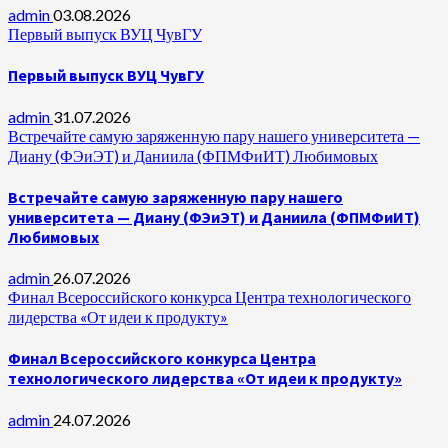
admin
03.08.2026
Первый выпуск ВУЦ ЧувГУ
Первый выпуск ВУЦ ЧувГУ
admin
31.07.2026
Встречайте самую заряженную пару нашего университета —
Диану (ФЭиЭТ) и Даниила (ФПМФиИТ) Любимовых
Встречайте самую заряженную пару нашего
университета — Диану (ФЭиЭТ) и Даниила (ФПМФиИТ)
Любимовых
admin
26.07.2026
Финал Всероссийского конкурса Центра технологического
лидерства «От идеи к продукту»
Финал Всероссийского конкурса Центра
технологического лидерства «От идеи к продукту»
admin
24.07.2026