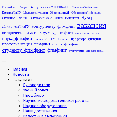
Перейти
ВыпускникиФПМФиИТ
ВузыДляПобеды
ИнтенсивКейсистемс
к
КомандаЧувГУ
МолодежьЧувашии
Образование21
ОбразованиеЧебоксары
содержимому
Чувгу
СтудентыФПМФиИТ
СтудсоветЧувГУ
УспехиГимназистов
вакансия
абитуриенту_фпмфиит
абитуриентЧувГУ
кружок_фпмфиит
историческаяпамять
мысоздаембудущее
наука_фпмфиит
профбюро_фпмфиит
новостиЧувГУ
обучение
профориентация_фпмфиит
спорт_фпмфиит
студенту_фпмфиит
фпмфиит
чувгуэтомы
школыгородаЧ
Основное
меню
Главная
Новости
Факультет
Руководители
Ученый совет
Профбюро
Научно-исследовательская работа
Научное оборудование
Наши достижения
Известные выпускники