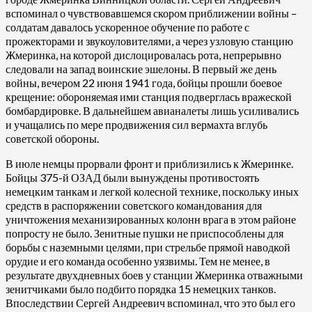
вспоминал о чувствовавшемся скором приближении войны –
солдатам давалось ускоренное обучение по работе с
прожекторами и звукоуловителями, а через узловую станцию
Жмеринка, на которой дислоцировалась рота, непрерывно
следовали на запад воинские эшелоны. В первый же день
войны, вечером 22 июня 1941 года, бойцы прошли боевое
крещение: обороняемая ими станция подверглась вражеской
бомбардировке. В дальнейшем авианалеты лишь усиливались
и учащались по мере продвижения сил вермахта вглубь
советской обороны.
В июле немцы прорвали фронт и приблизились к Жмеринке.
Бойцы 375-й ОЗАД были вынуждены противостоять
немецким танкам и легкой колесной технике, поскольку иных
средств в распоряжении советского командования для
уничтожения механизированных колонн врага в этом районе
попросту не было. Зенитные пушки не приспособлены для
борьбы с наземными целями, при стрельбе прямой наводкой
орудие и его команда особенно уязвимы. Тем не менее, в
результате двухдневных боев у станции Жмеринка отважными
зенитчиками было подбито порядка 15 немецких танков.
Впоследствии Сергей Андреевич вспоминал, что это был его