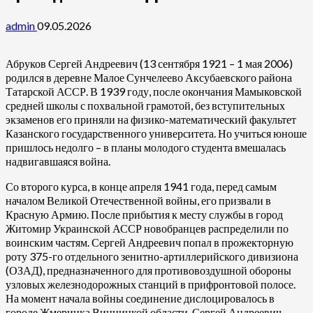
admin
09.05.2026
Абруков Сергей Андреевич (13 сентября 1921 – 1 мая 2006)
родился в деревне Малое Сунчелеево Аксубаевского района
Татарской АССР. В 1939 году, после окончания Мамыковской
средней школы с похвальной грамотой, без вступительных
экзаменов его приняли на физико-математический факультет
Казанского государственного университета. Но учиться юноше
пришлось недолго – в планы молодого студента вмешалась
надвигавшаяся война.
Со второго курса, в конце апреля 1941 года, перед самым
началом Великой Отечественной войны, его призвали в
Красную Армию. После прибытия к месту службы в город
Житомир Украинской АССР новобранцев распределили по
воинским частям. Сергей Андреевич попал в прожекторную
роту 375-го отдельного зенитно-артиллерийского дивизиона
(ОЗАД), предназначенного для противовоздушной обороны
узловых железнодорожных станций в прифронтовой полосе.
На момент начала войны соединение дислоцировалось в
городе Жмеринка Винницкой области. Сергей Андреевич