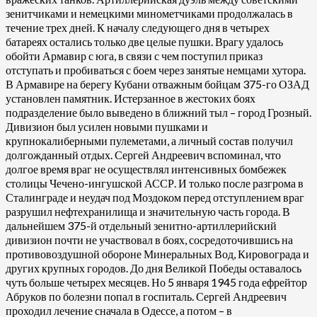
зенитчиками и немецкими минометчиками продолжалась в
течение трех дней. К началу следующего дня в четырех
батареях остались только две целые пушки. Врагу удалось
обойти Армавир с юга, в связи с чем поступил приказ
отступать и пробиваться с боем через занятые немцами хутора.
В Армавире на берегу Кубани отважным бойцам 375-го ОЗАД
установлен памятник. Истерзанное в жестоких боях
подразделение было выведено в ближний тыл – город Грозный.
Дивизион был усилен новыми пушками и
крупнокалиберными пулеметами, а личный состав получил
долгожданный отдых. Сергей Андреевич вспоминал, что
долгое время враг не осуществлял интенсивных бомбежек
столицы Чечено-ингушской АССР. И только после разгрома в
Сталинграде и неудач под Моздоком перед отступлением враг
разрушил нефтехранилища и значительную часть города. В
дальнейшем 375-й отдельный зенитно-артиллерийский
дивизион почти не участвовал в боях, сосредоточившись на
противовоздушной обороне Минеральных Вод, Кировограда и
других крупных городов. До дня Великой Победы оставалось
чуть больше четырех месяцев. Но 5 января 1945 года ефрейтор
Абруков по болезни попал в госпиталь. Сергей Андреевич
проходил лечение сначала в Одессе, а потом – в