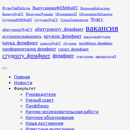
Перейти
ВыпускникиФПМФиИТ
ВузыДляПобеды
ИнтенсивКейсистемс
к
КомандаЧувГУ
МолодежьЧувашии
Образование21
ОбразованиеЧебоксары
содержимому
Чувгу
СтудентыФПМФиИТ
СтудсоветЧувГУ
УспехиГимназистов
вакансия
абитуриенту_фпмфиит
абитуриентЧувГУ
кружок_фпмфиит
историческаяпамять
мысоздаембудущее
наука_фпмфиит
профбюро_фпмфиит
новостиЧувГУ
обучение
профориентация_фпмфиит
спорт_фпмфиит
студенту_фпмфиит
фпмфиит
чувгуэтомы
школыгородаЧ
Основное
меню
Главная
Новости
Факультет
Руководители
Ученый совет
Профбюро
Научно-исследовательская работа
Научное оборудование
Наши достижения
Известные выпускники