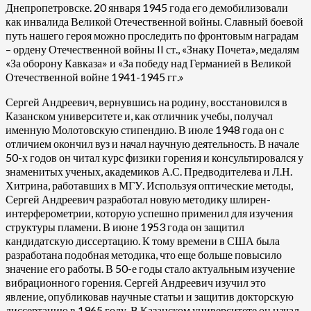
Днепропетровске. 20 января 1945 года его демобилизовали
как инвалида Великой Отечественной войны. Славный боевой
путь нашего героя можно проследить по фронтовым наградам
– ордену Отечественной войны II ст., «Знаку Почета», медалям
«За оборону Кавказа» и «За победу над Германией в Великой
Отечественной войне 1941-1945 гг.»
Сергей Андреевич, вернувшись на родину, восстановился в
Казанском университете и, как отличник учебы, получал
именную Молотовскую стипендию. В июле 1948 года он с
отличием окончил вуз и начал научную деятельность. В начале
50-х годов он читал курс физики горения и консультировался у
знаменитых ученых, академиков А.С. Предводителева и Л.Н.
Хитрина, работавших в МГУ. Используя оптические методы,
Сергей Андреевич разработал новую методику шлирен-
интерферометрии, которую успешно применил для изучения
структуры пламени. В июне 1953 года он защитил
кандидатскую диссертацию. К тому времени в США была
разработана подобная методика, что еще больше повысило
значение его работы. В 50-е годы стало актуальным изучение
вибрационного горения. Сергей Андреевич изучил это
явление, опубликовав научные статьи и защитив докторскую
диссертацию в 1965 году. В Казанском университете он начал