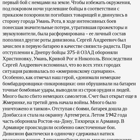
первый бой с немцами на земле. Чтобы избежать окружения,
под покровом ночи уцелевшие бойцы в соответствии с
приказом похоронили погибших товарищей и двинулись в
сторону города Умань. Рота, в ходе интенсивных боев
понесшая значительные потери, утратившая прожекторы и
звукоуловители, была расформирована – ее личный состав
пополнил другие роты дивизиона. Сергей Андреевич был
зачислен в первую батарею в качестве связиста-радиста. При
отступлении к Днепру бойцы 375-й ОЗАД обороняли
Христиновку, Умань, Кривой Рог и Никополь. Впоследствии
Сергей Андреевич вспоминал, что во всех этих городах
ситуация развивалась по «жмеринкскому сценарию».
Особенно, как отмечал наш герой, «донимали немецкие
бомбардировщики-пикировщики: они обрушивали на батареи
точные бомбовые удары, выводили из строя орудия и людей.
Много было сбито немецких самолетов. Счет был открыт еще в
Жмеринке, на третий день начала войны. Много было
уничтожено и танков». Отступая с боями, батарея дошла до
Донбасса и стала на окраину Артемгреса. Летом 1942 года
часть обороняла Ростов-на-Дону, Тихорецк и Армавир. В
Армавире происходили особенно ожесточенные бои.
Дивизион фактически в одиночку сдерживал натиск
вражеских танков. Артиллерийская дуэль между советскими