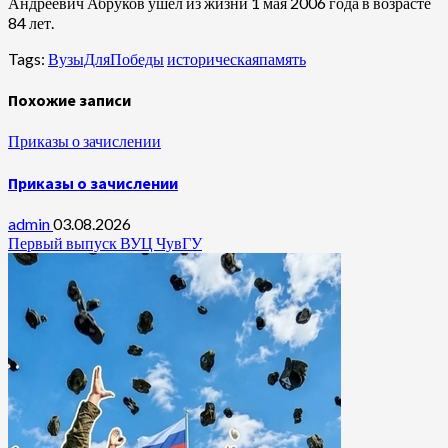
Андреевич Абруков ушел из жизни 1 мая 2006 года в возрасте
84 лет.
Tags:
ВузыДляПобеды
историческаяпамять
Похожие записи
Приказы о зачислении
Приказы о зачислении
admin
03.08.2026
Первый выпуск ВУЦ ЧувГУ