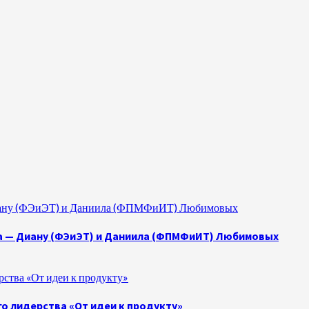
 Диану (ФЭиЭТ) и Даниила (ФПМФиИТ) Любимовых
а — Диану (ФЭиЭТ) и Даниила (ФПМФиИТ) Любимовых
ства «От идеи к продукту»
о лидерства «От идеи к продукту»