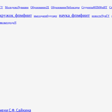
ГУ
МолодежьЧувашии
Образование21
ОбразованиеЧебоксары
СтудентыФПМФиИТ
С
наука_фпмфиит
кружок_фпмфиит
мысоздаембудущее
новостиЧувГУ
колыгородаЧ
ени С.Ф. Сайкина