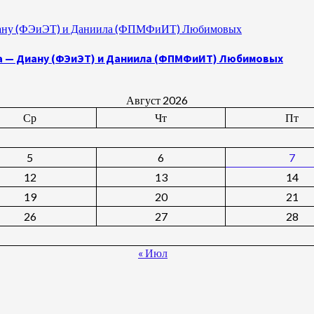
 Диану (ФЭиЭТ) и Даниила (ФПМФиИТ) Любимовых
а — Диану (ФЭиЭТ) и Даниила (ФПМФиИТ) Любимовых
Август 2026
Ср
Чт
Пт
5
6
7
12
13
14
19
20
21
26
27
28
« Июл