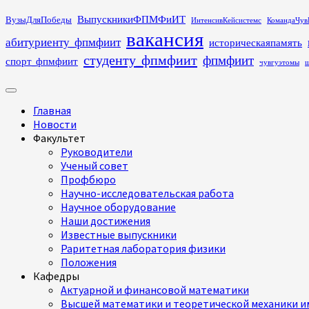
Перейти
ВыпускникиФПМФиИТ
ВузыДляПобеды
ИнтенсивКейсистемс
КомандаЧув
к
вакансия
абитуриенту_фпмфиит
историческаяпамять
содержимому
студенту_фпмфиит
фпмфиит
спорт_фпмфиит
чувгуэтомы
ш
Основное
меню
Главная
Новости
Факультет
Руководители
Ученый совет
Профбюро
Научно-исследовательская работа
Научное оборудование
Наши достижения
Известные выпускники
Раритетная лаборатория физики
Положения
Кафедры
Актуарной и финансовой математики
Высшей математики и теоретической механики им