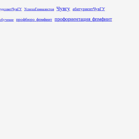
Чувгу
абитуриентЧувГУ
тудсоветЧувГУ
УспехиГимназистов
профориентация_фпмфиит
профбюро_фпмфиит
обучение